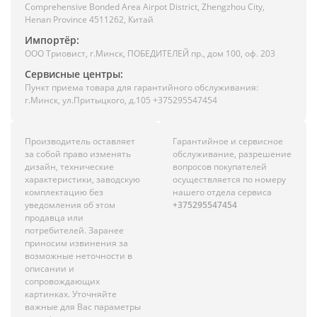
Comprehensive Bonded Area Airpot District, Zhengzhou City,
Henan Province 4511262, Китай
Импортёр:
ООО Триовист, г.Минск, ПОБЕДИТЕЛЕЙ пр., дом 100, оф. 203
Сервисные центры:
Пункт приема товара для гарантийного обслуживания:
г.Минск, ул.Притыцкого, д.105 +375295547454
Производитель оставляет
Гарантийное и сервисное
за собой право изменять
обслуживание, разрешение
дизайн, технические
вопросов покупателей
характеристики, заводскую
осуществляется по номеру
комплектацию без
нашего отдела сервиса
уведомления об этом
+375295547454
продавца или
потребителей. Заранее
приносим извинения за
возможные неточности в
описании и
сопровождающих
картинках. Уточняйте
важные для Вас параметры