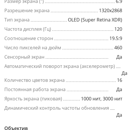
Размер экрана (")
6.9
Разрешение экрана
1320x2868
Тип экрана
OLED (Super Retina XDR)
Частота дисплея (Гц)
120
Соотношение сторон
19.5:9
Число пикселей на дюйм
460
Сенсорный экран
Да
Автоматический поворот экрана (акселерометр)
Да
Количество цветов экрана
16
Постоянная работа экрана
Да
Яркость экрана (пиковая)
1000 нит, 3000 нит
Динамический контроль частоты обновления
Да
Объектив