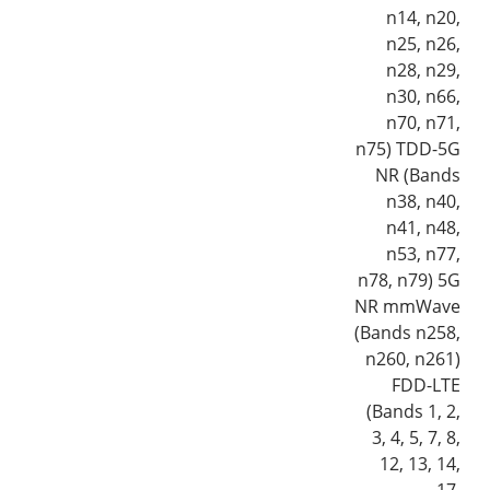
n14, n20,
n25, n26,
n28, n29,
n30, n66,
n70, n71,
n75) TDD-5G
NR (Bands
n38, n40,
n41, n48,
n53, n77,
n78, n79) 5G
NR mmWave
(Bands n258,
n260, n261)
FDD-LTE
(Bands 1, 2,
3, 4, 5, 7, 8,
12, 13, 14,
17,