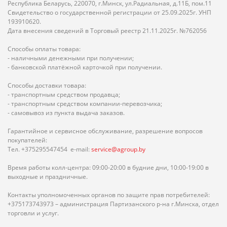
Республика Беларусь, 220070, г.Минск, ул.Радиальная, д.11Б, пом.11
Свидетельство о государственной регистрации от 25.09.2025г. УНП
193910620.
Дата внесения сведений в Торговый реестр 21.11.2025г. №762056
Способы оплаты товара:
- наличными денежными при получении;
- банковской платёжной карточкой при получении.
Способы доставки товара:
- транспортным средством продавца;
- транспортным средством компании-перевозчика;
- самовывоз из пункта выдача заказов.
Гарантийное и сервисное обслуживание, разрешение вопросов
покупателей:
Тел. +375295547454 e-mail:
service@agroup.by
Время работы колл-центра: 09:00-20:00 в будние дни, 10:00-19:00 в
выходные и праздничные.
Контакты уполномоченных органов по защите прав потребителей:
+375173743973 – администрация Партизанского р-на г.Минска, отдел
торговли и услуг.