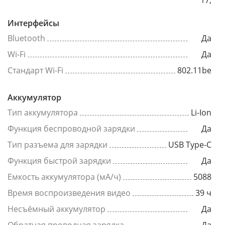
Интерфейсы
Bluetooth
Да
Wi-Fi
Да
Стандарт Wi-Fi
802.11be
Аккумулятор
Тип аккумулятора
Li-Ion
Функция беспроводной зарядки
Да
Тип разъема для зарядки
USB Type-C
Функция быстрой зарядки
Да
Емкость аккумулятора (мА/ч)
5088
Время воспроизведения видео
39 ч
Несъёмный аккумулятор
Да
Обратная проводная зарядка
Да