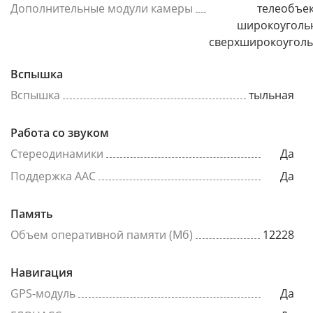
Дополнительные модули камеры
телеобъек
широкоуголь
сверхширокоугол
Вспышка
Вспышка
тыльная
Работа со звуком
Стереодинамики
Да
Поддержка AAC
Да
Память
Объем оперативной памяти (Мб)
12228
Навигация
GPS-модуль
Да