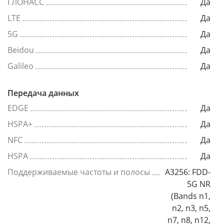
ГЛОНАСС
Да
LTE
Да
5G
Да
Beidou
Да
Galileo
Да
Передача данных
EDGE
Да
HSPA+
Да
NFC
Да
HSPA
Да
Поддерживаемые частоты и полосы
A3256: FDD-
5G NR
(Bands n1,
n2, n3, n5,
n7, n8, n12,