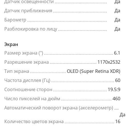
Датчик освещенности
Да
Датчик приближения
Да
Барометр
Да
Разблокировка по лицу
Да
Экран
Размер экрана (")
6.1
Разрешение экрана
1170x2532
Тип экрана
OLED (Super Retina XDR)
Частота дисплея (Гц)
60
Соотношение сторон
19.5:9
Число пикселей на дюйм
460
Автоматический поворот экрана (акселерометр)
Да
Количество цветов экрана
16