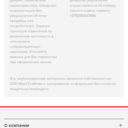
дизайн, технические
вопросов покупателей
характеристики, заводскую
осуществляется по номеру
комплектацию без
нашего отдела сервиса
уведомления об этом
+375295547454
продавца или
потребителей. Заранее
приносим извинения за
возможные неточности в
описании и
сопровождающих
картинках. Уточняйте
важные для Вас параметры
при оформлении заказа.
Все опубликованные материалы являются собственностью
ООО МакоТехИнвест, копирование информации без согласия
владельца запрещено.
О компании