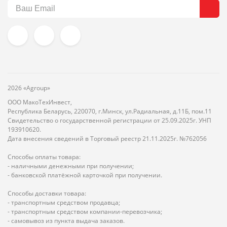
2026 «Agroup»
ООО МакоТехИнвест,
Республика Беларусь, 220070, г.Минск, ул.Радиальная, д.11Б, пом.11
Свидетельство о государственной регистрации от 25.09.2025г. УНП
193910620.
Дата внесения сведений в Торговый реестр 21.11.2025г. №762056
Способы оплаты товара:
- наличными денежными при получении;
- банковской платёжной карточкой при получении.
Способы доставки товара:
- транспортным средством продавца;
- транспортным средством компании-перевозчика;
- самовывоз из пункта выдача заказов.