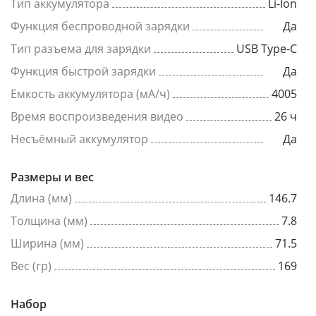
Тип аккумулятора
Li-Ion
Функция беспроводной зарядки
Да
Тип разъема для зарядки
USB Type-C
Функция быстрой зарядки
Да
Емкость аккумулятора (мА/ч)
4005
Время воспроизведения видео
26 ч
Несъёмный аккумулятор
Да
Размеры и вес
Длина (мм)
146.7
Толщина (мм)
7.8
Ширина (мм)
71.5
Вес (гр)
169
Набор