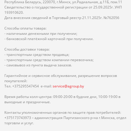
Республика Беларусь, 220070, г.Минск, ул.Радиальная, д.11Б, пом.11
Свидетельство о государственной регистрации от 25.09.2025г. УНП
193910620.
Дата внесения сведений в Торговый реестр 21.11.2025г. №762056
Способы оплаты товара:
- наличными денежными при получении;
- банковской платёжной карточкой при получении.
Способы доставки товара:
- транспортным средством продавца;
- транспортным средством компании-перевозчика;
- самовывоз из пункта выдача заказов.
Гарантийное и сервисное обслуживание, разрешение вопросов
покупателей:
Тел. +375295547454 e-mail:
service@agroup.by
Время работы колл-центра: 09:00-20:00 в будние дни, 10:00-19:00 в
выходные и праздничные.
Контакты уполномоченных органов по защите прав потребителей:
+375173743973 – администрация Партизанского р-на г.Минска, отдел
торговли и услуг.