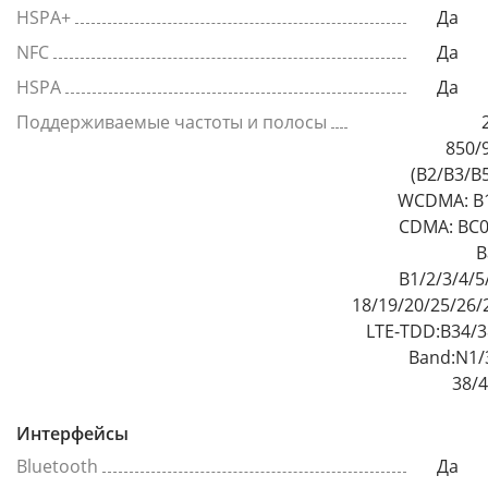
HSPA+
Да
NFC
Да
HSPA
Да
Поддерживаемые частоты и полосы
850/
(B2/B3/B
WCDMA: B1
CDMA: BC0
B
B1/2/3/4/5
18/19/20/25/26/
LTE-TDD:B34/3
Band:N1/3
38/4
Интерфейсы
Bluetooth
Да