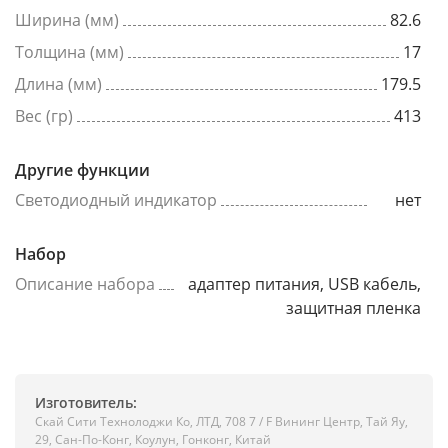
Ширина (мм)
82.6
Толщина (мм)
17
Длина (мм)
179.5
Вес (гр)
413
Другие функции
Светодиодный индикатор
нет
Набор
Описание набора
адаптер питания, USB кабель,
защитная пленка
Изготовитель:
Скай Сити Технолоджи Ко, ЛТД, 708 7 / F Вининг Центр, Тай Яу,
29, Сан-По-Конг, Коулун, Гонконг, Китай