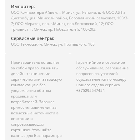
Импортёр:
ООО Компьютеры Айвен, г. Минск, ул. Репина, д. 4; ООО АйТи
Дистрибуция, Минский район, Боровлянский сельсовет, 103/3-
7; ООО Мератех, пер. г.Минск, пер.Липковский, 12; ООО
Триовист, г. Минск, пр. Победителей, 100-203;
Сервисные центры:
ООО Техноскилл, Минск, ул. Притыцкого, 105;
Производитель оставляет
Гарантийное и сервисное
за собой право изменять
обслуживание, разрешение
дизайн, технические
вопросов покупателей
характеристики, заводскую
осуществляется по номеру
комплектацию без
нашего отдела сервиса
уведомления об этом
+375295547454
продавца или
потребителей. Заранее
приносим извинения за
возможные неточности в
описании и
сопровождающих
картинках. Уточняйте
важные для Вас параметры