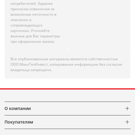
потребителей. Заранее
приносим извинения за
возможные неточности в
описании и
сопровождающих
картинках. Уточняйте
важные для Вас параметры
при оформлении заказа.
Все опубликованные материалы являются собственностью
ООО МакоТехИнвест, копирование информации без согласия
владельца запрещено.
О компании
Покупателям