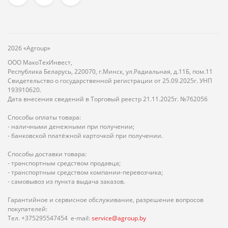
2026 «Agroup»
ООО МакоТехИнвест,
Республика Беларусь, 220070, г.Минск, ул.Радиальная, д.11Б, пом.11
Свидетельство о государственной регистрации от 25.09.2025г. УНП
193910620.
Дата внесения сведений в Торговый реестр 21.11.2025г. №762056
Способы оплаты товара:
- наличными денежными при получении;
- банковской платёжной карточкой при получении.
Способы доставки товара:
- транспортным средством продавца;
- транспортным средством компании-перевозчика;
- самовывоз из пункта выдача заказов.
Гарантийное и сервисное обслуживание, разрешение вопросов
покупателей:
Тел. +375295547454 e-mail:
service@agroup.by