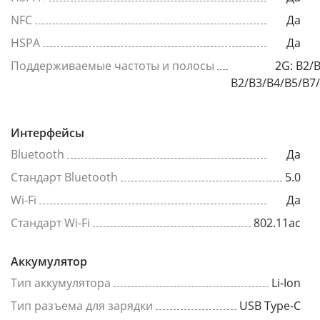
NFC
Да
HSPA
Да
Поддерживаемые частоты и полосы
2G: B2/
B2/B3/B4/B5/B7
Интерфейсы
Bluetooth
Да
Стандарт Bluetooth
5.0
Wi-Fi
Да
Стандарт Wi-Fi
802.11ac
Аккумулятор
Тип аккумулятора
Li-Ion
Тип разъема для зарядки
USB Type-C