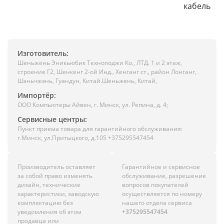
кабель
Изготовитель:
Шеньжень Эникьюбик Технолоджи Ко., ЛТД. 1 и 2 этаж,
строение Г2, Шенкенг 2-ой Инд., Хенганг ст., район Лонганг,
Шэньчжэнь, Гуандун, Китай.Шеньжень, Китай,
Импортёр:
ООО Компьютеры Айвен, г. Минск, ул. Репина, д. 4;
Сервисные центры:
Пункт приема товара для гарантийного обслуживания:
г.Минск, ул.Притыцкого, д.105 +375295547454
Производитель оставляет
Гарантийное и сервисное
за собой право изменять
обслуживание, разрешение
дизайн, технические
вопросов покупателей
характеристики, заводскую
осуществляется по номеру
комплектацию без
нашего отдела сервиса
уведомления об этом
+375295547454
продавца или