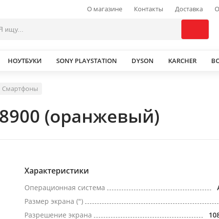
О магазине
Контакты
Доставка
О
НОУТБУКИ
SONY PLAYSTATION
DYSON
KARCHER
В
Смартфоны
V8900 (оранжевый)
Характеристики
Операционная система
Размер экрана (")
Разрешение экрана
10