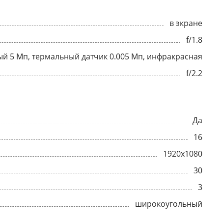
в экране
f/1.8
ный 5 Мп, термальный датчик 0.005 Мп, инфракрасная
f/2.2
Да
16
1920x1080
30
3
широкоугольный