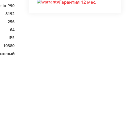
Гарантия 12 мес.
lio P90
8192
256
64
IPS
10380
нжевый