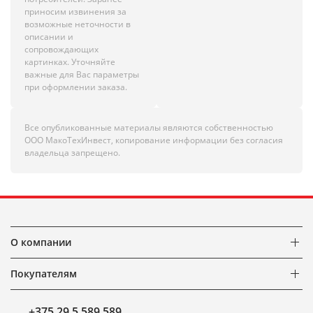
приносим извинения за
возможные неточности в
описании и
сопровождающих
картинках. Уточняйте
важные для Вас параметры
при оформлении заказа.
Все опубликованные материалы являются собственностью
ООО МакоТехИнвест, копирование информации без согласия
владельца запрещено.
О компании
Покупателям
+375 29 5 589 589