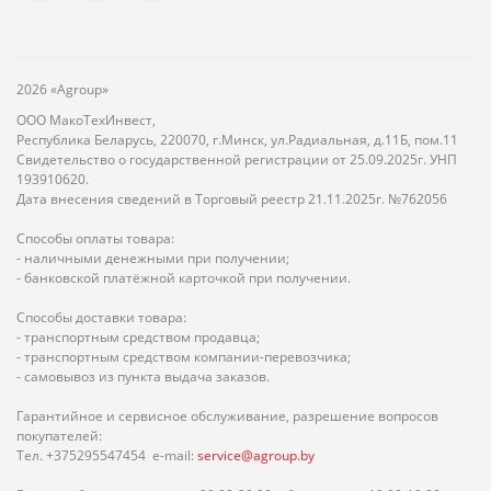
2026 «Agroup»
ООО МакоТехИнвест,
Республика Беларусь, 220070, г.Минск, ул.Радиальная, д.11Б, пом.11
Свидетельство о государственной регистрации от 25.09.2025г. УНП
193910620.
Дата внесения сведений в Торговый реестр 21.11.2025г. №762056
Способы оплаты товара:
- наличными денежными при получении;
- банковской платёжной карточкой при получении.
Способы доставки товара:
- транспортным средством продавца;
- транспортным средством компании-перевозчика;
- самовывоз из пункта выдача заказов.
Гарантийное и сервисное обслуживание, разрешение вопросов
покупателей:
Тел. +375295547454 e-mail:
service@agroup.by