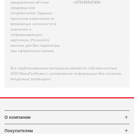
уведомления об этом
+375295547454
продавца или
потребителей. Заранее
приносим извинения за
возможные неточности в
описании и
сопровождающих
картинках. Уточняйте
важные для Вас параметры
при оформлении заказа.
Все опубликованные материалы являются собственностью
ООО МакоТехИнвест, копирование информации без согласия
владельца запрещено.
О компании
Покупателям