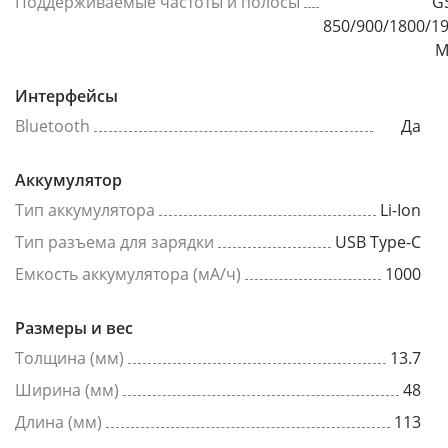
Поддерживаемые частоты и полосы
G
850/900/1800/1
М
Интерфейсы
Bluetooth
Да
Аккумулятор
Тип аккумулятора
Li-Ion
Тип разъема для зарядки
USB Type-C
Емкость аккумулятора (мА/ч)
1000
Размеры и вес
Толщина (мм)
13.7
Ширина (мм)
48
Длина (мм)
113