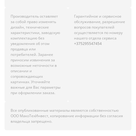
Производитель оставляет
Гарантийное и сервисное
за собой право изменять
обслуживание, разрешение
дизайн, технические
вопросов покупателей
характеристики, заводскую
осуществляется по номеру
комплектацию без
нашего отдела сервиса
уведомления об этом
+375295547454
продавца или
потребителей. Заранее
приносим извинения за
возможные неточности в
описании и
сопровождающих
картинках. Уточняйте
важные для Вас параметры
при оформлении заказа.
Все опубликованные материалы являются собственностью
ООО МакоТехИнвест, копирование информации без согласия
владельца запрещено.