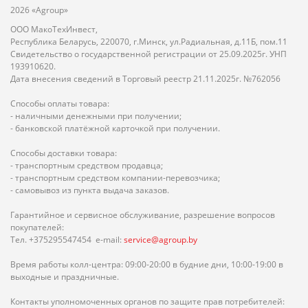
2026 «Agroup»
ООО МакоТехИнвест,
Республика Беларусь, 220070, г.Минск, ул.Радиальная, д.11Б, пом.11
Свидетельство о государственной регистрации от 25.09.2025г. УНП
193910620.
Дата внесения сведений в Торговый реестр 21.11.2025г. №762056
Способы оплаты товара:
- наличными денежными при получении;
- банковской платёжной карточкой при получении.
Способы доставки товара:
- транспортным средством продавца;
- транспортным средством компании-перевозчика;
- самовывоз из пункта выдача заказов.
Гарантийное и сервисное обслуживание, разрешение вопросов
покупателей:
Тел. +375295547454 e-mail:
service@agroup.by
Время работы колл-центра: 09:00-20:00 в будние дни, 10:00-19:00 в
выходные и праздничные.
Контакты уполномоченных органов по защите прав потребителей: