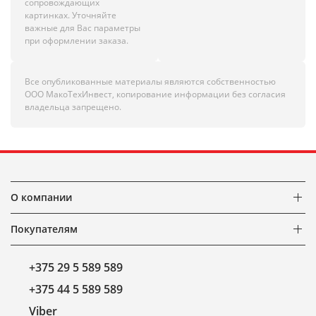
сопровождающих
картинках. Уточняйте
важные для Вас параметры
при оформлении заказа.
Все опубликованные материалы являются собственностью
ООО МакоТехИнвест, копирование информации без согласия
владельца запрещено.
О компании
Покупателям
+375 29 5 589 589
+375 44 5 589 589
Viber