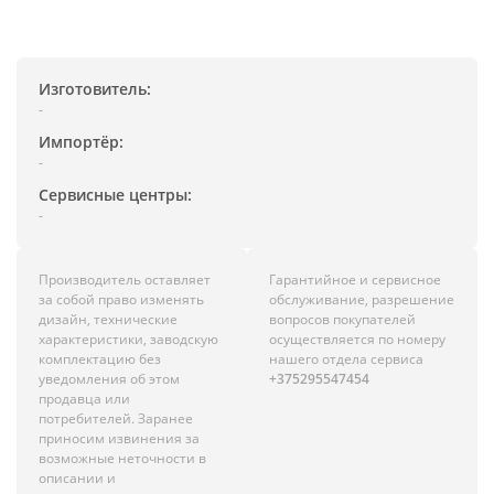
Изготовитель:
-
Импортёр:
-
Сервисные центры:
-
Производитель оставляет
Гарантийное и сервисное
за собой право изменять
обслуживание, разрешение
дизайн, технические
вопросов покупателей
характеристики, заводскую
осуществляется по номеру
комплектацию без
нашего отдела сервиса
уведомления об этом
+375295547454
продавца или
потребителей. Заранее
приносим извинения за
возможные неточности в
описании и