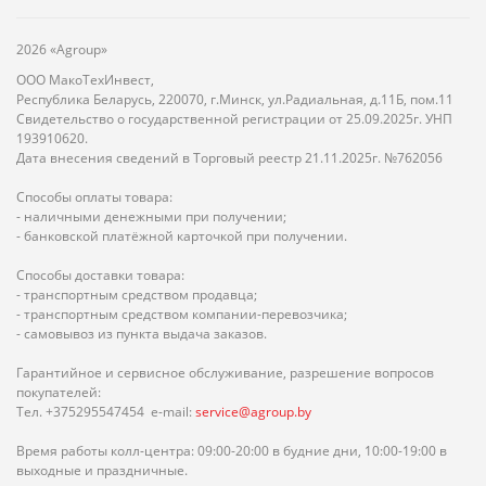
2026 «Agroup»
ООО МакоТехИнвест,
Республика Беларусь, 220070, г.Минск, ул.Радиальная, д.11Б, пом.11
Свидетельство о государственной регистрации от 25.09.2025г. УНП
193910620.
Дата внесения сведений в Торговый реестр 21.11.2025г. №762056
Способы оплаты товара:
- наличными денежными при получении;
- банковской платёжной карточкой при получении.
Способы доставки товара:
- транспортным средством продавца;
- транспортным средством компании-перевозчика;
- самовывоз из пункта выдача заказов.
Гарантийное и сервисное обслуживание, разрешение вопросов
покупателей:
Тел. +375295547454 e-mail:
service@agroup.by
Время работы колл-центра: 09:00-20:00 в будние дни, 10:00-19:00 в
выходные и праздничные.