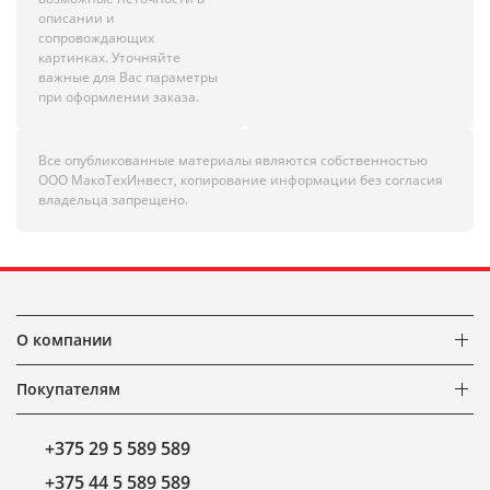
описании и
сопровождающих
картинках. Уточняйте
важные для Вас параметры
при оформлении заказа.
Все опубликованные материалы являются собственностью
ООО МакоТехИнвест, копирование информации без согласия
владельца запрещено.
О компании
Покупателям
+375 29 5 589 589
+375 44 5 589 589