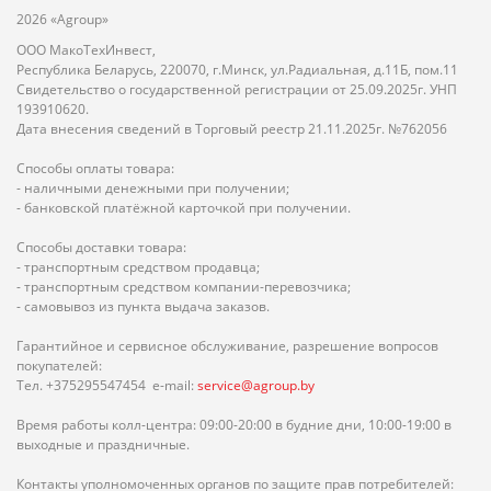
2026 «Agroup»
ООО МакоТехИнвест,
Республика Беларусь, 220070, г.Минск, ул.Радиальная, д.11Б, пом.11
Свидетельство о государственной регистрации от 25.09.2025г. УНП
193910620.
Дата внесения сведений в Торговый реестр 21.11.2025г. №762056
Способы оплаты товара:
- наличными денежными при получении;
- банковской платёжной карточкой при получении.
Способы доставки товара:
- транспортным средством продавца;
- транспортным средством компании-перевозчика;
- самовывоз из пункта выдача заказов.
Гарантийное и сервисное обслуживание, разрешение вопросов
покупателей:
Тел. +375295547454 e-mail:
service@agroup.by
Время работы колл-центра: 09:00-20:00 в будние дни, 10:00-19:00 в
выходные и праздничные.
Контакты уполномоченных органов по защите прав потребителей: