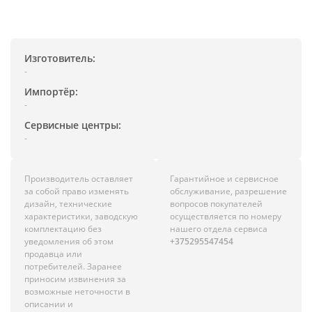
Изготовитель:
-
Импортёр:
-
Сервисные центры:
-
Производитель оставляет
Гарантийное и сервисное
за собой право изменять
обслуживание, разрешение
дизайн, технические
вопросов покупателей
характеристики, заводскую
осуществляется по номеру
комплектацию без
нашего отдела сервиса
уведомления об этом
+375295547454
продавца или
потребителей. Заранее
приносим извинения за
возможные неточности в
описании и