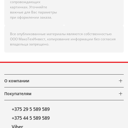
сопровождающих
картинках. Уточняйте
важные для Вас параметры
при оформлении заказа.
Все опубликованные материалы являются собственностью
ООО МакоТехИнвест, копирование информации без согласия
владельца запрещено.
О компании
Покупателям
+375 29 5 589 589
+375 44 5 589 589
Viber