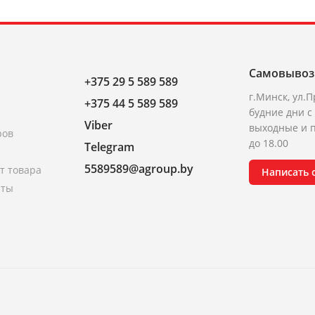
Самовывоз
+375 29 5 589 589
г.Минск, ул.П
+375 44 5 589 589
будние дни с 
Viber
выходные и п
ров
до 18.00
Telegram
5589589@agroup.by
т товара
Написать
аты