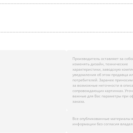
Производитель оставляет за собо
изменять дизайн, технические
характеристики, заводскую комп
уведомления об этом продавца и
потребителей. Заранее приноси
за возможные неточности в опис
сопровождающих картинках. Уто
важные для Вас параметры при 
заказа.
Все опубликованные материалы 
информации без согласия владел