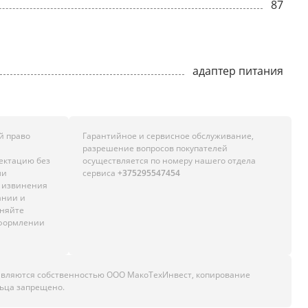
87
адаптер питания
й право
Гарантийное и сервисное обслуживание,
разрешение вопросов покупателей
лектацию без
осуществляется по номеру нашего отдела
ли
сервиса
+375295547454
м извинения
ании и
чняйте
оформлении
являются собственностью ООО МакоТехИнвест, копирование
ьца запрещено.