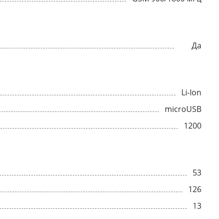
Да
Li-Ion
microUSB
1200
53
126
13