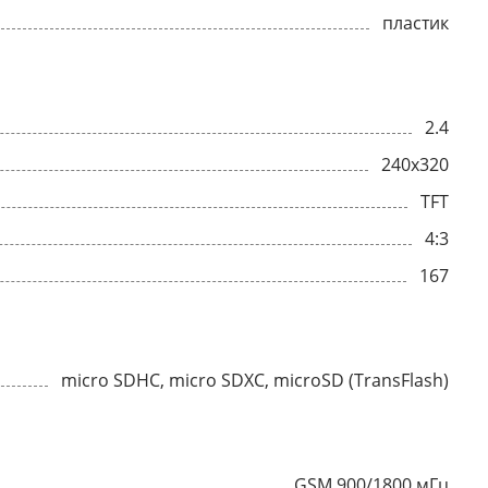
пластик
2.4
240x320
TFT
4:3
167
micro SDHC, micro SDXC, microSD (TransFlash)
GSM 900/1800 мГц