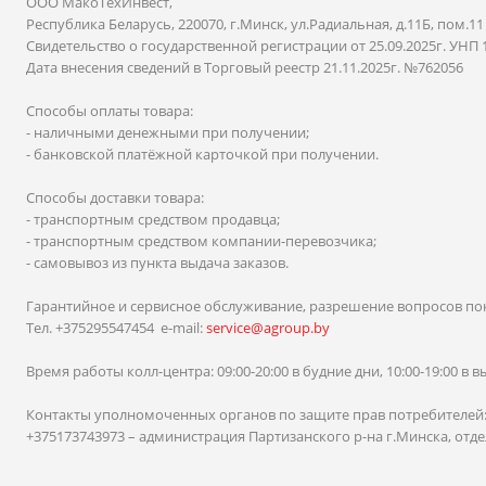
ООО МакоТехИнвест,
Республика Беларусь, 220070, г.Минск, ул.Радиальная, д.11Б, пом.11
Свидетельство о государственной регистрации от 25.09.2025г. УНП 
Дата внесения сведений в Торговый реестр 21.11.2025г. №762056
Способы оплаты товара:
- наличными денежными при получении;
- банковской платёжной карточкой при получении.
Способы доставки товара:
- транспортным средством продавца;
- транспортным средством компании-перевозчика;
- самовывоз из пункта выдача заказов.
Гарантийное и сервисное обслуживание, разрешение вопросов по
Тел. +375295547454 e-mail:
service@agroup.by
Время работы колл-центра: 09:00-20:00 в будние дни, 10:00-19:00 в
Контакты уполномоченных органов по защите прав потребителей
+375173743973 – администрация Партизанского р-на г.Минска, отдел