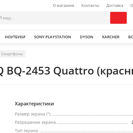
О магазине
Контакты
Доставка
О
НОУТБУКИ
SONY PLAYSTATION
DYSON
KARCHER
В
Смартфоны
 BQ-2453 Quattro (красн
Характеристики
Размер экрана (")
Разрешение экрана
Тип экрана