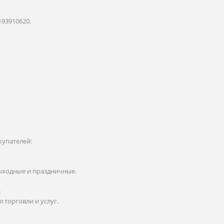
193910620.
купателей:
 выходные и праздничные.
:
 торговли и услуг.