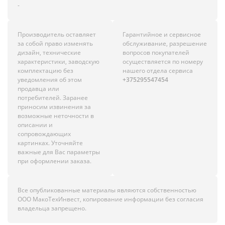
-
Производитель оставляет
Гарантийное и сервисное
за собой право изменять
обслуживание, разрешение
дизайн, технические
вопросов покупателей
характеристики, заводскую
осуществляется по номеру
комплектацию без
нашего отдела сервиса
уведомления об этом
+375295547454
продавца или
потребителей. Заранее
приносим извинения за
возможные неточности в
описании и
сопровождающих
картинках. Уточняйте
важные для Вас параметры
при оформлении заказа.
Все опубликованные материалы являются собственностью
ООО МакоТехИнвест, копирование информации без согласия
владельца запрещено.