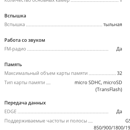
Количество основных камер
1
Вспышка
Вспышка
тыльная
Работа со звуком
FM-радио
Да
Память
Максимальный объем карты памяти
32
Тип карты памяти
micro SDHC, microSD
(TransFlash)
Передача данных
EDGE
Да
Поддерживаемые частоты и полосы
G
850/900/1800/1