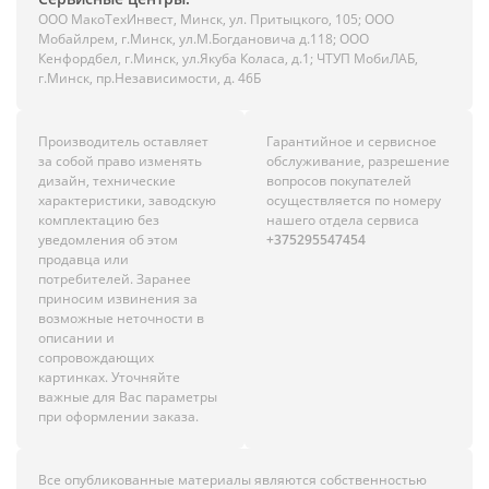
ООО МакоТехИнвест, Минск, ул. Притыцкого, 105; ООО
Мобайлрем, г.Минск, ул.М.Богдановича д.118; ООО
Кенфордбел, г.Минск, ул.Якуба Коласа, д.1; ЧТУП МобиЛАБ,
г.Минск, пр.Независимости, д. 46Б
Производитель оставляет
Гарантийное и сервисное
за собой право изменять
обслуживание, разрешение
дизайн, технические
вопросов покупателей
характеристики, заводскую
осуществляется по номеру
комплектацию без
нашего отдела сервиса
уведомления об этом
+375295547454
продавца или
потребителей. Заранее
приносим извинения за
возможные неточности в
описании и
сопровождающих
картинках. Уточняйте
важные для Вас параметры
при оформлении заказа.
Все опубликованные материалы являются собственностью