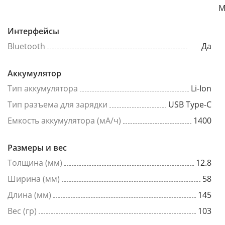
М
Интерфейсы
Bluetooth
Да
Аккумулятор
Тип аккумулятора
Li-Ion
Тип разъема для зарядки
USB Type-C
Емкость аккумулятора (мА/ч)
1400
Размеры и вес
Толщина (мм)
12.8
Ширина (мм)
58
Длина (мм)
145
Вес (гр)
103