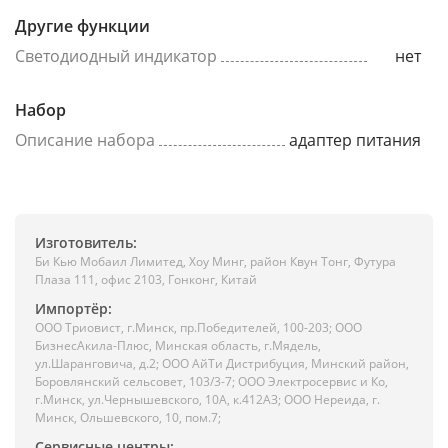
Другие функции
Светодиодный индикатор
нет
Набор
Описание набора
адаптер питания
Изготовитель:
Би Кью Мобаил Лимитед, Хоу Минг, район Квун Тонг, Футура
Плаза 111, офис 2103, Гонконг, Китай
Импортёр:
ООО Триовист, г.Минск, пр.Победителей, 100-203; ООО
БизнесАкила-Плюс, Минская область, г.Мядель,
ул.Шаранговича, д.2; ООО АйТи Дистрибуция, Минский район,
Боровлянский сельсовет, 103/3-7; ООО Электросервис и Ко,
г.Минск, ул.Чернышевского, 10А, к.412АЗ; ООО Нереида, г.
Минск, Ольшевского, 10, пом.7;
Сервисные центры: