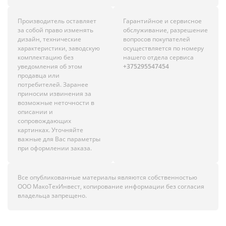
Производитель оставляет
Гарантийное и сервисное
за собой право изменять
обслуживание, разрешение
дизайн, технические
вопросов покупателей
характеристики, заводскую
осуществляется по номеру
комплектацию без
нашего отдела сервиса
уведомления об этом
+375295547454
продавца или
потребителей. Заранее
приносим извинения за
возможные неточности в
описании и
сопровождающих
картинках. Уточняйте
важные для Вас параметры
при оформлении заказа.
Все опубликованные материалы являются собственностью
ООО МакоТехИнвест, копирование информации без согласия
владельца запрещено.