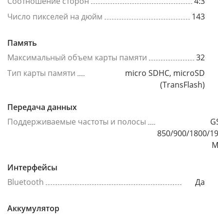
Соотношение сторон
4:3
Число пикселей на дюйм
143
Память
Максимальный объем карты памяти
32
Тип карты памяти
micro SDHC, microSD
(TransFlash)
Передача данных
Поддерживаемые частоты и полосы
G
850/900/1800/1
М
Интерфейсы
Bluetooth
Да
Аккумулятор