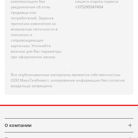
комплектацию без
нашего отдела сервиса
уведомления об этом
+375295547454
продавца или
потребителей. Заранее
приносим извинения за
возможные неточности в
описании и
сопровождающих
картинках. Уточняйте
важные для Вас параметры
при оформлении заказа.
Все опубликованные материалы являются собственностью
ООО МакоТехИнвест, копирование информации без согласия
владельца запрещено.
О компании