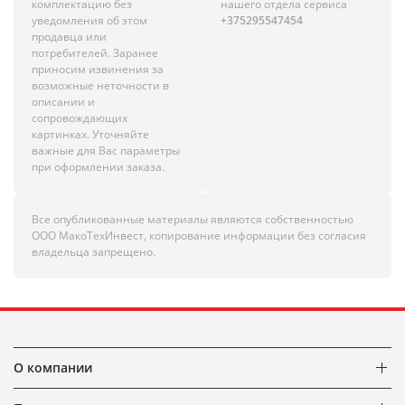
комплектацию без
нашего отдела сервиса
уведомления об этом
+375295547454
продавца или
потребителей. Заранее
приносим извинения за
возможные неточности в
описании и
сопровождающих
картинках. Уточняйте
важные для Вас параметры
при оформлении заказа.
Все опубликованные материалы являются собственностью
ООО МакоТехИнвест, копирование информации без согласия
владельца запрещено.
О компании