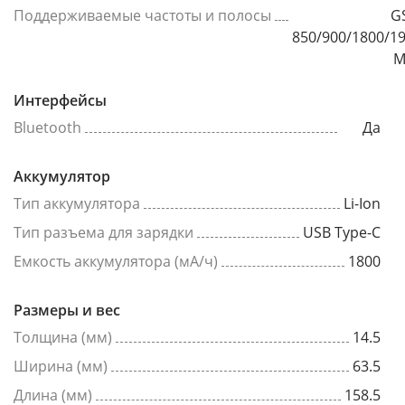
Поддерживаемые частоты и полосы
G
850/900/1800/1
М
Интерфейсы
Bluetooth
Да
Аккумулятор
Тип аккумулятора
Li-Ion
Тип разъема для зарядки
USB Type-C
Емкость аккумулятора (мА/ч)
1800
Размеры и вес
Толщина (мм)
14.5
Ширина (мм)
63.5
Длина (мм)
158.5