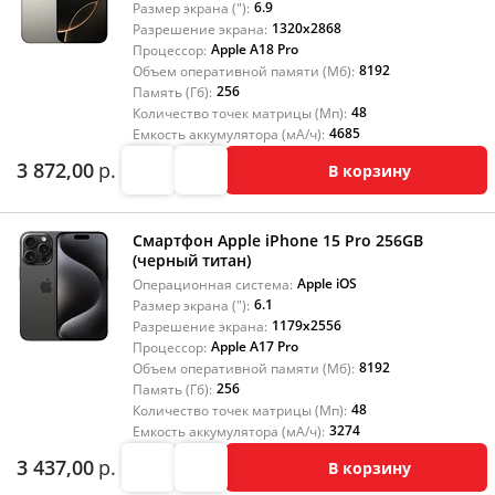
6.9
Размер экрана ("):
1320x2868
Разрешение экрана:
Apple A18 Pro
Процессор:
8192
Объем оперативной памяти (Мб):
256
Память (Гб):
48
Количество точек матрицы (Мп):
4685
Емкость аккумулятора (мА/ч):
3 872,00
р.
В корзину
Смартфон Apple iPhone 15 Pro 256GB
(черный титан)
Apple iOS
Операционная система:
6.1
Размер экрана ("):
1179x2556
Разрешение экрана:
Apple A17 Pro
Процессор:
8192
Объем оперативной памяти (Мб):
256
Память (Гб):
48
Количество точек матрицы (Мп):
3274
Емкость аккумулятора (мА/ч):
3 437,00
р.
В корзину