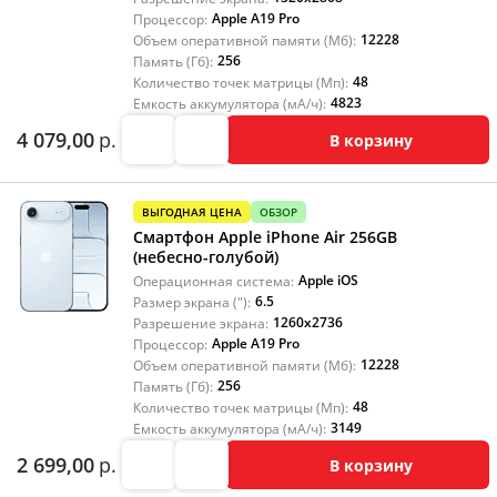
Apple A19 Pro
Процессор:
12228
Объем оперативной памяти (Мб):
256
Память (Гб):
48
Количество точек матрицы (Мп):
4823
Емкость аккумулятора (мА/ч):
4 079,00
р.
В корзину
ВЫГОДНАЯ ЦЕНА
ОБЗОР
Смартфон Apple iPhone Air 256GB
(небесно-голубой)
Apple iOS
Операционная система:
6.5
Размер экрана ("):
1260x2736
Разрешение экрана:
Apple A19 Pro
Процессор:
12228
Объем оперативной памяти (Мб):
256
Память (Гб):
48
Количество точек матрицы (Мп):
3149
Емкость аккумулятора (мА/ч):
2 699,00
р.
В корзину