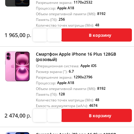
1170x2532
Разрешение экрана:
Apple A18
Процессор:
8192
Объем оперативной памяти (Мб):
256
Память (Гб):
48
Количество точек матрицы (Мп):
1 965,00
р.
В корзину
Смартфон Apple iPhone 16 Plus 128GB
(розовый)
Apple iOS
Операционная система:
6.7
Размер экрана ("):
1290x2796
Разрешение экрана:
Apple A18
Процессор:
8192
Объем оперативной памяти (Мб):
128
Память (Гб):
48
Количество точек матрицы (Мп):
4674
Емкость аккумулятора (мА/ч):
2 474,00
р.
В корзину