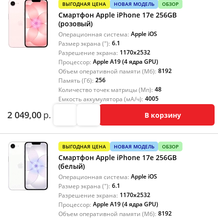
ВЫГОДНАЯ ЦЕНА
НОВАЯ МОДЕЛЬ
ОБЗОР
Смартфон Apple iPhone 17e 256GB
(розовый)
Apple iOS
Операционная система:
6.1
Размер экрана ("):
1170x2532
Разрешение экрана:
Apple A19 (4 ядра GPU)
Процессор:
8192
Объем оперативной памяти (Мб):
256
Память (Гб):
48
Количество точек матрицы (Мп):
4005
Емкость аккумулятора (мА/ч):
2 049,00
р.
В корзину
ВЫГОДНАЯ ЦЕНА
НОВАЯ МОДЕЛЬ
ОБЗОР
Смартфон Apple iPhone 17e 256GB
(белый)
Apple iOS
Операционная система:
6.1
Размер экрана ("):
1170x2532
Разрешение экрана:
Apple A19 (4 ядра GPU)
Процессор:
8192
Объем оперативной памяти (Мб):