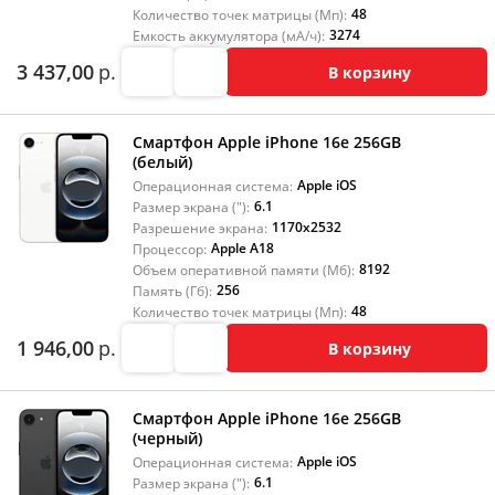
48
Количество точек матрицы (Мп):
3274
Емкость аккумулятора (мА/ч):
3 437,00
р.
В корзину
Смартфон Apple iPhone 16e 256GB
(белый)
Apple iOS
Операционная система:
6.1
Размер экрана ("):
1170x2532
Разрешение экрана:
Apple A18
Процессор:
8192
Объем оперативной памяти (Мб):
256
Память (Гб):
48
Количество точек матрицы (Мп):
1 946,00
р.
В корзину
Смартфон Apple iPhone 16e 256GB
(черный)
Apple iOS
Операционная система:
6.1
Размер экрана ("):