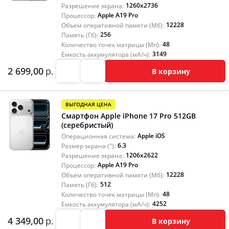
1260x2736
Разрешение экрана:
Apple A19 Pro
Процессор:
12228
Объем оперативной памяти (Мб):
256
Память (Гб):
48
Количество точек матрицы (Мп):
3149
Емкость аккумулятора (мА/ч):
2 699,00
р.
В корзину
ВЫГОДНАЯ ЦЕНА
Смартфон Apple iPhone 17 Pro 512GB
(серебристый)
Apple iOS
Операционная система:
6.3
Размер экрана ("):
1206x2622
Разрешение экрана:
Apple A19 Pro
Процессор:
12228
Объем оперативной памяти (Мб):
512
Память (Гб):
48
Количество точек матрицы (Мп):
4252
Емкость аккумулятора (мА/ч):
4 349,00
р.
В корзину