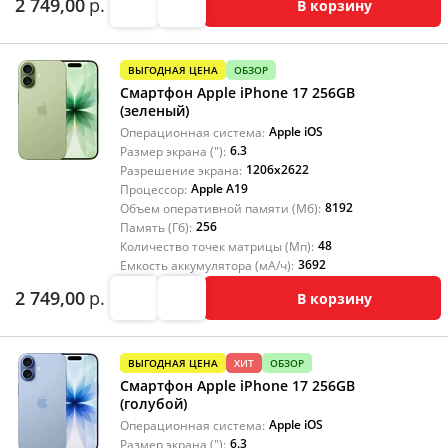
2 749,00
р.
В корзину
ВЫГОДНАЯ ЦЕНА
ОБЗОР
Смартфон Apple iPhone 17 256GB
(зеленый)
Apple iOS
Операционная система:
6.3
Размер экрана ("):
1206x2622
Разрешение экрана:
Apple A19
Процессор:
8192
Объем оперативной памяти (Мб):
256
Память (Гб):
48
Количество точек матрицы (Мп):
3692
Емкость аккумулятора (мА/ч):
2 749,00
р.
В корзину
ВЫГОДНАЯ ЦЕНА
ХИТ
ОБЗОР
Смартфон Apple iPhone 17 256GB
(голубой)
Apple iOS
Операционная система:
6.3
Размер экрана ("):