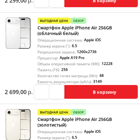
2 299,00
р.
В корзину
ВЫГОДНАЯ ЦЕНА
ОБЗОР
Смартфон Apple iPhone Air 256GB
(облачный белый)
Apple iOS
Операционная система:
6.5
Размер экрана ("):
1260x2736
Разрешение экрана:
Apple A19 Pro
Процессор:
12228
Объем оперативной памяти (Мб):
256
Память (Гб):
48
Количество точек матрицы (Мп):
3149
Емкость аккумулятора (мА/ч):
2 699,00
р.
В корзину
ВЫГОДНАЯ ЦЕНА
ОБЗОР
Смартфон Apple iPhone Air 256GB
(золотистый)
Apple iOS
Операционная система:
6.5
Размер экрана ("):