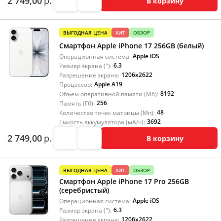
2 749,00
р.
В корзину
ВЫГОДНАЯ ЦЕНА
ХИТ
ОБЗОР
Смартфон Apple iPhone 17 256GB (белый)
Apple iOS
Операционная система:
6.3
Размер экрана ("):
1206x2622
Разрешение экрана:
Apple A19
Процессор:
8192
Объем оперативной памяти (Мб):
256
Память (Гб):
48
Количество точек матрицы (Мп):
3692
Емкость аккумулятора (мА/ч):
2 749,00
р.
В корзину
ВЫГОДНАЯ ЦЕНА
ХИТ
ОБЗОР
Смартфон Apple iPhone 17 Pro 256GB
(серебристый)
Apple iOS
Операционная система:
6.3
Размер экрана ("):
1206x2622
Разрешение экрана: