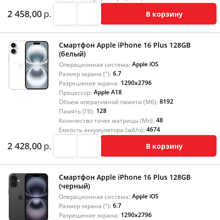
2 458,00
р.
В корзину
Смартфон Apple iPhone 16 Plus 128GB
(белый)
Apple iOS
Операционная система:
6.7
Размер экрана ("):
1290x2796
Разрешение экрана:
Apple A18
Процессор:
8192
Объем оперативной памяти (Мб):
128
Память (Гб):
48
Количество точек матрицы (Мп):
4674
Емкость аккумулятора (мА/ч):
2 428,00
р.
В корзину
Смартфон Apple iPhone 16 Plus 128GB
(черный)
Apple iOS
Операционная система:
6.7
Размер экрана ("):
1290x2796
Разрешение экрана: