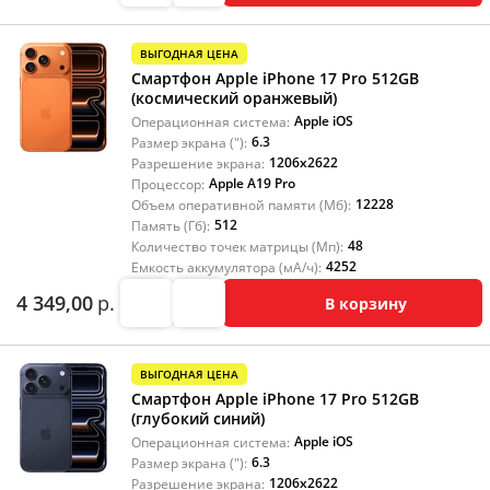
ВЫГОДНАЯ ЦЕНА
Смартфон Apple iPhone 17 Pro 512GB
(космический оранжевый)
Apple iOS
Операционная система:
6.3
Размер экрана ("):
1206x2622
Разрешение экрана:
Apple A19 Pro
Процессор:
12228
Объем оперативной памяти (Мб):
512
Память (Гб):
48
Количество точек матрицы (Мп):
4252
Емкость аккумулятора (мА/ч):
4 349,00
р.
В корзину
ВЫГОДНАЯ ЦЕНА
Смартфон Apple iPhone 17 Pro 512GB
(глубокий синий)
Apple iOS
Операционная система:
6.3
Размер экрана ("):
1206x2622
Разрешение экрана: