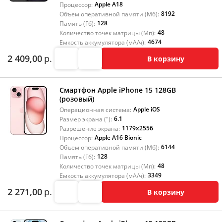
Apple A18
Процессор:
8192
Объем оперативной памяти (Мб):
128
Память (Гб):
48
Количество точек матрицы (Мп):
4674
Емкость аккумулятора (мА/ч):
2 409,00
р.
В корзину
Смартфон Apple iPhone 15 128GB
(розовый)
Apple iOS
Операционная система:
6.1
Размер экрана ("):
1179x2556
Разрешение экрана:
Apple A16 Bionic
Процессор:
6144
Объем оперативной памяти (Мб):
128
Память (Гб):
48
Количество точек матрицы (Мп):
3349
Емкость аккумулятора (мА/ч):
2 271,00
р.
В корзину