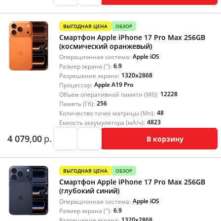
ВЫГОДНАЯ ЦЕНА
ОБЗОР
Смартфон Apple iPhone 17 Pro Max 256GB
(космический оранжевый)
Apple iOS
Операционная система:
6.9
Размер экрана ("):
1320x2868
Разрешение экрана:
Apple A19 Pro
Процессор:
12228
Объем оперативной памяти (Мб):
256
Память (Гб):
48
Количество точек матрицы (Мп):
4823
Емкость аккумулятора (мА/ч):
4 079,00
р.
В корзину
ВЫГОДНАЯ ЦЕНА
ОБЗОР
Смартфон Apple iPhone 17 Pro Max 256GB
(глубокий синий)
Apple iOS
Операционная система:
6.9
Размер экрана ("):
1320x2868
Разрешение экрана: