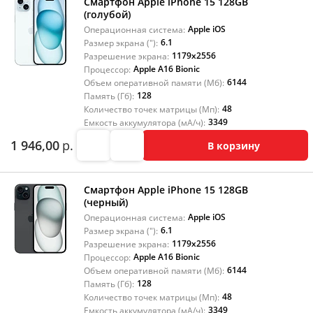
Смартфон Apple iPhone 15 128GB
(голубой)
Apple iOS
Операционная система:
6.1
Размер экрана ("):
1179x2556
Разрешение экрана:
Apple A16 Bionic
Процессор:
6144
Объем оперативной памяти (Мб):
128
Память (Гб):
48
Количество точек матрицы (Мп):
3349
Емкость аккумулятора (мА/ч):
1 946,00
р.
В корзину
Смартфон Apple iPhone 15 128GB
(черный)
Apple iOS
Операционная система:
6.1
Размер экрана ("):
1179x2556
Разрешение экрана:
Apple A16 Bionic
Процессор:
6144
Объем оперативной памяти (Мб):
128
Память (Гб):
48
Количество точек матрицы (Мп):
3349
Емкость аккумулятора (мА/ч):