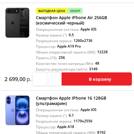
ВЫГОДНАЯ ЦЕНА
ОБЗОР
Смартфон Apple iPhone Air 256GB
(космический черный)
Apple iOS
Операционная система:
6.5
Размер экрана ("):
1260x2736
Разрешение экрана:
Apple A19 Pro
Процессор:
12228
Объем оперативной памяти (Мб):
256
Память (Гб):
48
Количество точек матрицы (Мп):
3149
Емкость аккумулятора (мА/ч):
2 699,00
р.
В корзину
Смартфон Apple iPhone 16 128GB
(ультрамарин)
Apple iOS
Операционная система:
6.1
Размер экрана ("):
1179x2556
Разрешение экрана:
Apple A18
Процессор:
8192
Объем оперативной памяти (Мб):