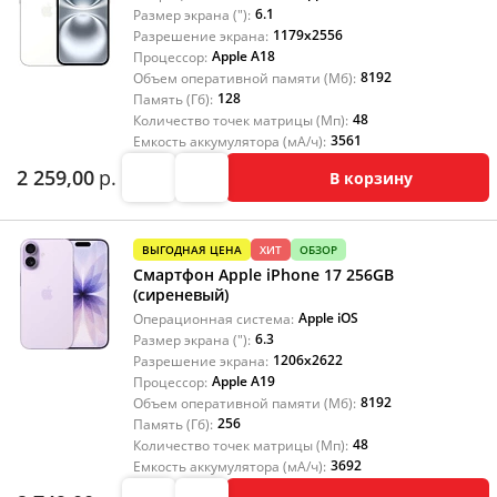
6.1
Размер экрана ("):
1179x2556
Разрешение экрана:
Apple A18
Процессор:
8192
Объем оперативной памяти (Мб):
128
Память (Гб):
48
Количество точек матрицы (Мп):
3561
Емкость аккумулятора (мА/ч):
2 259,00
р.
В корзину
ВЫГОДНАЯ ЦЕНА
ХИТ
ОБЗОР
Смартфон Apple iPhone 17 256GB
(сиреневый)
Apple iOS
Операционная система:
6.3
Размер экрана ("):
1206x2622
Разрешение экрана:
Apple A19
Процессор:
8192
Объем оперативной памяти (Мб):
256
Память (Гб):
48
Количество точек матрицы (Мп):
3692
Емкость аккумулятора (мА/ч):