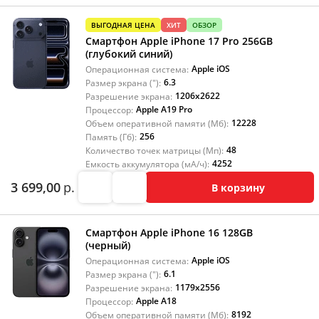
ВЫГОДНАЯ ЦЕНА
ХИТ
ОБЗОР
Смартфон Apple iPhone 17 Pro 256GB
(глубокий синий)
Apple iOS
Операционная система:
6.3
Размер экрана ("):
1206x2622
Разрешение экрана:
Apple A19 Pro
Процессор:
12228
Объем оперативной памяти (Мб):
256
Память (Гб):
48
Количество точек матрицы (Мп):
4252
Емкость аккумулятора (мА/ч):
3 699,00
р.
В корзину
Смартфон Apple iPhone 16 128GB
(черный)
Apple iOS
Операционная система:
6.1
Размер экрана ("):
1179x2556
Разрешение экрана:
Apple A18
Процессор:
8192
Объем оперативной памяти (Мб):