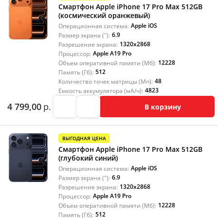
Смартфон Apple iPhone 17 Pro Max 512GB
(космический оранжевый)
Apple iOS
Операционная система:
6.9
Размер экрана ("):
1320x2868
Разрешение экрана:
Apple A19 Pro
Процессор:
12228
Объем оперативной памяти (Мб):
512
Память (Гб):
48
Количество точек матрицы (Мп):
4823
Емкость аккумулятора (мА/ч):
4 799,00
р.
В корзину
ВЫГОДНАЯ ЦЕНА
Смартфон Apple iPhone 17 Pro Max 512GB
(глубокий синий)
Apple iOS
Операционная система:
6.9
Размер экрана ("):
1320x2868
Разрешение экрана:
Apple A19 Pro
Процессор:
12228
Объем оперативной памяти (Мб):
512
Память (Гб):