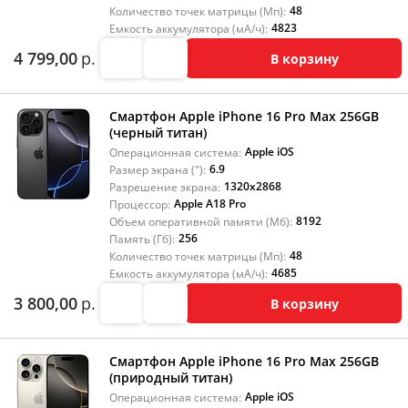
48
Количество точек матрицы (Мп):
4823
Емкость аккумулятора (мА/ч):
4 799,00
р.
В корзину
Смартфон Apple iPhone 16 Pro Max 256GB
(черный титан)
Apple iOS
Операционная система:
6.9
Размер экрана ("):
1320x2868
Разрешение экрана:
Apple A18 Pro
Процессор:
8192
Объем оперативной памяти (Мб):
256
Память (Гб):
48
Количество точек матрицы (Мп):
4685
Емкость аккумулятора (мА/ч):
3 800,00
р.
В корзину
Смартфон Apple iPhone 16 Pro Max 256GB
(природный титан)
Apple iOS
Операционная система: