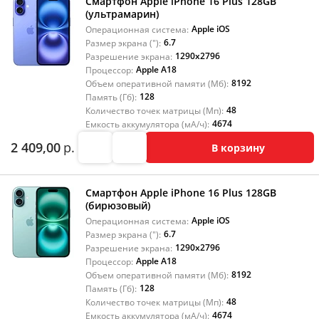
Смартфон Apple iPhone 16 Plus 128GB
(ультрамарин)
Apple iOS
Операционная система:
6.7
Размер экрана ("):
1290x2796
Разрешение экрана:
Apple A18
Процессор:
8192
Объем оперативной памяти (Мб):
128
Память (Гб):
48
Количество точек матрицы (Мп):
4674
Емкость аккумулятора (мА/ч):
2 409,00
р.
В корзину
Смартфон Apple iPhone 16 Plus 128GB
(бирюзовый)
Apple iOS
Операционная система:
6.7
Размер экрана ("):
1290x2796
Разрешение экрана:
Apple A18
Процессор:
8192
Объем оперативной памяти (Мб):
128
Память (Гб):
48
Количество точек матрицы (Мп):
4674
Емкость аккумулятора (мА/ч):