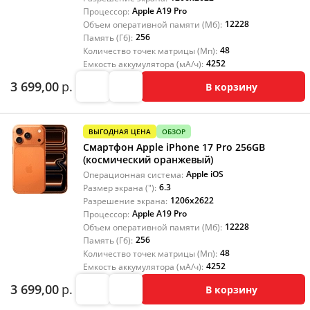
Apple A19 Pro
Процессор:
12228
Объем оперативной памяти (Мб):
256
Память (Гб):
48
Количество точек матрицы (Мп):
4252
Емкость аккумулятора (мА/ч):
3 699,00
р.
В корзину
ВЫГОДНАЯ ЦЕНА
ОБЗОР
Смартфон Apple iPhone 17 Pro 256GB
(космический оранжевый)
Apple iOS
Операционная система:
6.3
Размер экрана ("):
1206x2622
Разрешение экрана:
Apple A19 Pro
Процессор:
12228
Объем оперативной памяти (Мб):
256
Память (Гб):
48
Количество точек матрицы (Мп):
4252
Емкость аккумулятора (мА/ч):
3 699,00
р.
В корзину