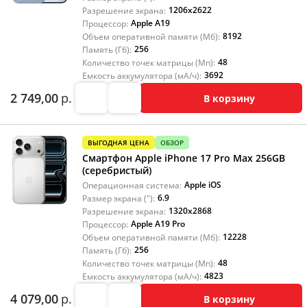
1206x2622
Разрешение экрана:
Apple A19
Процессор:
8192
Объем оперативной памяти (Мб):
256
Память (Гб):
48
Количество точек матрицы (Мп):
3692
Емкость аккумулятора (мА/ч):
2 749,00
р.
В корзину
ВЫГОДНАЯ ЦЕНА
ОБЗОР
Смартфон Apple iPhone 17 Pro Max 256GB
(серебристый)
Apple iOS
Операционная система:
6.9
Размер экрана ("):
1320x2868
Разрешение экрана:
Apple A19 Pro
Процессор:
12228
Объем оперативной памяти (Мб):
256
Память (Гб):
48
Количество точек матрицы (Мп):
4823
Емкость аккумулятора (мА/ч):
4 079,00
р.
В корзину