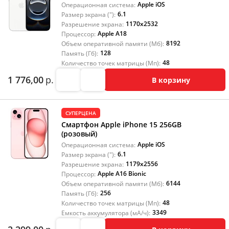
Apple iOS
Операционная система:
6.1
Размер экрана ("):
1170x2532
Разрешение экрана:
Apple A18
Процессор:
8192
Объем оперативной памяти (Мб):
128
Память (Гб):
48
Количество точек матрицы (Мп):
1 776,00
р.
В корзину
СУПЕРЦЕНА
Смартфон Apple iPhone 15 256GB
(розовый)
Apple iOS
Операционная система:
6.1
Размер экрана ("):
1179x2556
Разрешение экрана:
Apple A16 Bionic
Процессор:
6144
Объем оперативной памяти (Мб):
256
Память (Гб):
48
Количество точек матрицы (Мп):
3349
Емкость аккумулятора (мА/ч):