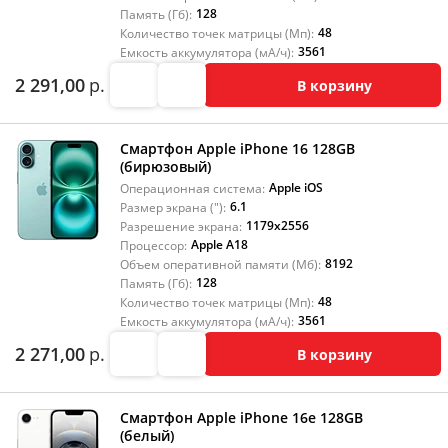
128
Память (Гб):
48
Количество точек матрицы (Мп):
3561
Емкость аккумулятора (мА/ч):
2 291,00
р.
В корзину
Смартфон Apple iPhone 16 128GB
(бирюзовый)
Apple iOS
Операционная система:
6.1
Размер экрана ("):
1179x2556
Разрешение экрана:
Apple A18
Процессор:
8192
Объем оперативной памяти (Мб):
128
Память (Гб):
48
Количество точек матрицы (Мп):
3561
Емкость аккумулятора (мА/ч):
2 271,00
р.
В корзину
Смартфон Apple iPhone 16e 128GB
(белый)