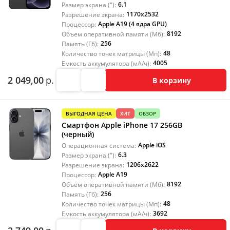
6.1
Размер экрана ("):
1170x2532
Разрешение экрана:
Apple A19 (4 ядра GPU)
Процессор:
8192
Объем оперативной памяти (Мб):
256
Память (Гб):
48
Количество точек матрицы (Мп):
4005
Емкость аккумулятора (мА/ч):
2 049,00
р.
В корзину
ВЫГОДНАЯ ЦЕНА
ХИТ
ОБЗОР
Смартфон Apple iPhone 17 256GB
(черный)
Apple iOS
Операционная система:
6.3
Размер экрана ("):
1206x2622
Разрешение экрана:
Apple A19
Процессор:
8192
Объем оперативной памяти (Мб):
256
Память (Гб):
48
Количество точек матрицы (Мп):
3692
Емкость аккумулятора (мА/ч):