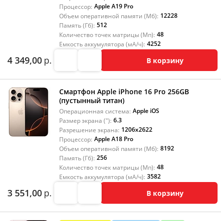
Apple A19 Pro
Процессор:
12228
Объем оперативной памяти (Мб):
512
Память (Гб):
48
Количество точек матрицы (Мп):
4252
Емкость аккумулятора (мА/ч):
4 349,00
р.
В корзину
Смартфон Apple iPhone 16 Pro 256GB
(пустынный титан)
Apple iOS
Операционная система:
6.3
Размер экрана ("):
1206x2622
Разрешение экрана:
Apple A18 Pro
Процессор:
8192
Объем оперативной памяти (Мб):
256
Память (Гб):
48
Количество точек матрицы (Мп):
3582
Емкость аккумулятора (мА/ч):
3 551,00
р.
В корзину