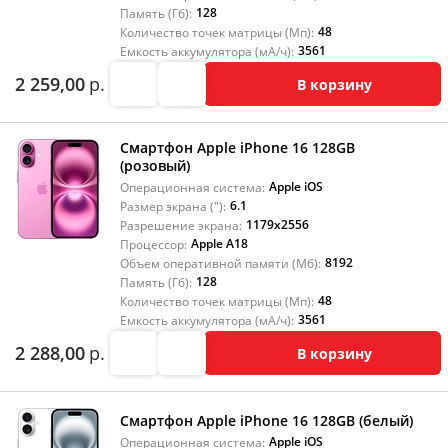
128
Память (Гб):
48
Количество точек матрицы (Мп):
3561
Емкость аккумулятора (мА/ч):
2 259,00
р.
В корзину
Смартфон Apple iPhone 16 128GB
(розовый)
Apple iOS
Операционная система:
6.1
Размер экрана ("):
1179x2556
Разрешение экрана:
Apple A18
Процессор:
8192
Объем оперативной памяти (Мб):
128
Память (Гб):
48
Количество точек матрицы (Мп):
3561
Емкость аккумулятора (мА/ч):
2 288,00
р.
В корзину
Смартфон Apple iPhone 16 128GB (белый)
Apple iOS
Операционная система: