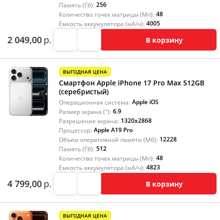
256
Память (Гб):
48
Количество точек матрицы (Мп):
4005
Емкость аккумулятора (мА/ч):
2 049,00
р.
В корзину
ВЫГОДНАЯ ЦЕНА
Смартфон Apple iPhone 17 Pro Max 512GB
(серебристый)
Apple iOS
Операционная система:
6.9
Размер экрана ("):
1320x2868
Разрешение экрана:
Apple A19 Pro
Процессор:
12228
Объем оперативной памяти (Мб):
512
Память (Гб):
48
Количество точек матрицы (Мп):
4823
Емкость аккумулятора (мА/ч):
4 799,00
р.
В корзину
ВЫГОДНАЯ ЦЕНА