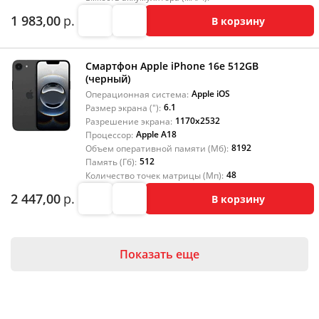
1 983,00
р.
В корзину
Смартфон Apple iPhone 16e 512GB
(черный)
Apple iOS
Операционная система:
6.1
Размер экрана ("):
1170x2532
Разрешение экрана:
Apple A18
Процессор:
8192
Объем оперативной памяти (Мб):
512
Память (Гб):
48
Количество точек матрицы (Мп):
2 447,00
р.
В корзину
Показать еще