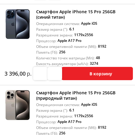
Смартфон Apple iPhone 15 Pro 256GB
(синий титан)
Apple iOS
Операционная система:
6.1
Размер экрана ("):
1179x2556
Разрешение экрана:
Apple A17 Pro
Процессор:
8192
Объем оперативной памяти (Мб):
256
Память (Гб):
48
Количество точек матрицы (Мп):
3274
Емкость аккумулятора (мА/ч):
3 396,00
р.
В корзину
Смартфон Apple iPhone 15 Pro 256GB
(природный титан)
Apple iOS
Операционная система:
6.1
Размер экрана ("):
1179x2556
Разрешение экрана:
Apple A17 Pro
Процессор:
8192
Объем оперативной памяти (Мб):
256
Память (Гб):