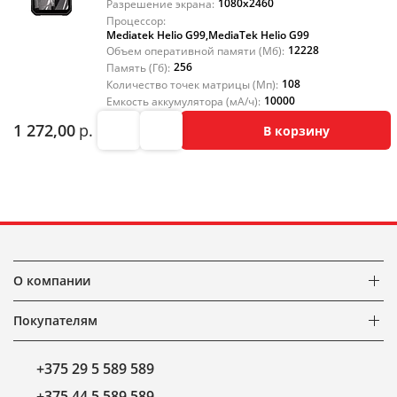
1080x2460
Разрешение экрана:
Процессор:
Mediatek Helio G99
,
MediaTek Helio G99
12228
Объем оперативной памяти (Мб):
256
Память (Гб):
108
Количество точек матрицы (Мп):
10000
Емкость аккумулятора (мА/ч):
1 272,00
р.
В корзину
О компании
Покупателям
+375 29 5 589 589
+375 44 5 589 589