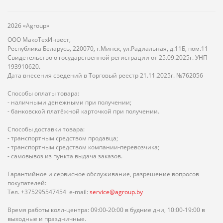
2026 «Agroup»
ООО МакоТехИнвест,
Республика Беларусь, 220070, г.Минск, ул.Радиальная, д.11Б, пом.11
Свидетельство о государственной регистрации от 25.09.2025г. УНП
193910620.
Дата внесения сведений в Торговый реестр 21.11.2025г. №762056
Способы оплаты товара:
- наличными денежными при получении;
- банковской платёжной карточкой при получении.
Способы доставки товара:
- транспортным средством продавца;
- транспортным средством компании-перевозчика;
- самовывоз из пункта выдача заказов.
Гарантийное и сервисное обслуживание, разрешение вопросов
покупателей:
Тел. +375295547454 e-mail:
service@agroup.by
Время работы колл-центра: 09:00-20:00 в будние дни, 10:00-19:00 в
выходные и праздничные.