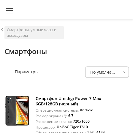
Смартфоны, умные часы и
аксессуары
Смартфоны
Параметры
По умолчанию
Смартфон Umidigi Power 7 Max
6GB/128GB (черный)
Android
Операционная система:
6.7
Размер экрана ("):
720x1650
Разрешение экрана:
UniSoC Tiger T610
Процессор:
6144
Объем оперативной памяти (Мб):