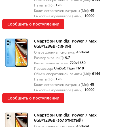
128
Память (Гб):
48
Количество точек матрицы (Мп):
10000
Емкость аккумулятора (мА/ч):
Сообщить о поступлении
Смартфон Umidigi Power 7 Max
6GB/128GB (синий)
Android
Операционная система:
6.7
Размер экрана ("):
720x1650
Разрешение экрана:
UniSoC Tiger T610
Процессор:
6144
Объем оперативной памяти (Мб):
128
Память (Гб):
48
Количество точек матрицы (Мп):
10000
Емкость аккумулятора (мА/ч):
Сообщить о поступлении
Смартфон Umidigi Power 7 Max
6GB/128GB (золотистый)
Android
Операционная система: