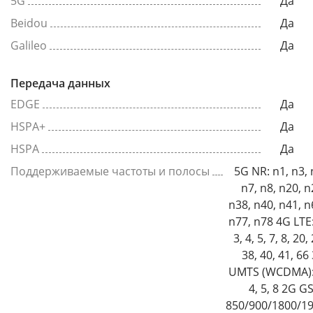
5G
Да
Beidou
Да
Galileo
Да
Передача данных
EDGE
Да
HSPA+
Да
HSPA
Да
Поддерживаемые частоты и полосы
5G NR: n1, n3, 
n7, n8, n20, n
n38, n40, n41, n
n77, n78 4G LTE:
3, 4, 5, 7, 8, 20,
38, 40, 41, 66
UMTS (WCDMA):
4, 5, 8 2G G
850/900/1800/1