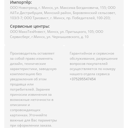
Импортёр:
ООО Новотрэнд, г. Минск, ул. Максима Богдановича, 155; ООО
АйТи Дистрибуция, Минский район, Боровлянский сельсовет,
103/3-7; ООО Триовист, г. Минск, пр. Победителей, 100-203;
Сервисные центры:
ООО МакоТехИнвест, Минск, ул. Притыцкого, 105; ООО
Сервисберг, г.Минск, ул. Чернышевского, д. 10
Производитель оставляет
Гарантийное и сервисное
за собой право изменять
обслуживание, разрешение
дизайн, технические
вопросов покупателей
характеристики, заводскую
осуществляется по номеру
комплектацию без
нашего отдела сервиса
уведомления об этом
+375295547454
продавца или
потребителей. Заранее
приносим извинения за
возможные неточности в
описании и
сопровождающих
картинках. Уточняйте
важные для Вас параметры
при оформлении заказа.