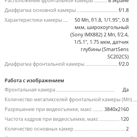
Расположение фронтальной камеры
в экране
Диафрагма основной камеры
f/1.8
Характеристики камеры
50 Мп, f/1.8, 1/1.95", 0.8
мкм, широкоугольный
(Sony IMX882) 2 Мп, f/2.4,
1/5.1", 1.75 мкм, датчик
глубины (SmartSens
SC202CS)
Диафрагма фронтальной камеры
f/2.0
Работа с изображением
Фронтальная камера
Да
Количество мегапикселей фронтальной камеры (Мп)
Разрешение при видеосъемке, макс
3840x2160
Частота кадров при видеосъемке, макс
120
Количество основных камер
2