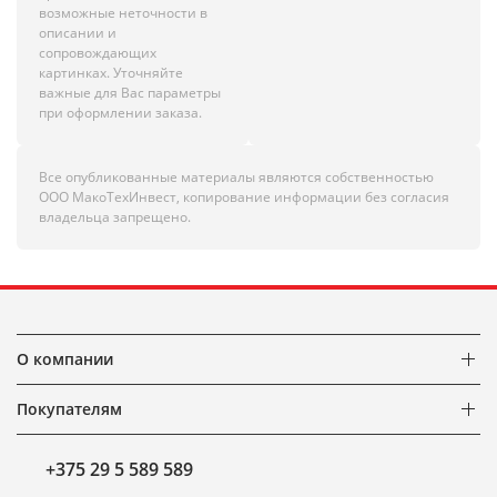
возможные неточности в
описании и
сопровождающих
картинках. Уточняйте
важные для Вас параметры
при оформлении заказа.
Все опубликованные материалы являются собственностью
ООО МакоТехИнвест, копирование информации без согласия
владельца запрещено.
О компании
Покупателям
+375 29 5 589 589