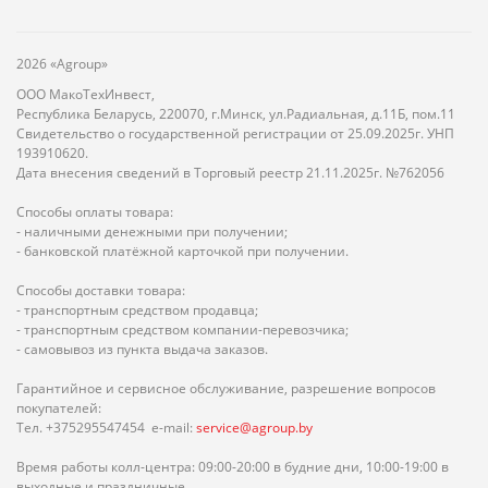
2026 «Agroup»
ООО МакоТехИнвест,
Республика Беларусь, 220070, г.Минск, ул.Радиальная, д.11Б, пом.11
Свидетельство о государственной регистрации от 25.09.2025г. УНП
193910620.
Дата внесения сведений в Торговый реестр 21.11.2025г. №762056
Способы оплаты товара:
- наличными денежными при получении;
- банковской платёжной карточкой при получении.
Способы доставки товара:
- транспортным средством продавца;
- транспортным средством компании-перевозчика;
- самовывоз из пункта выдача заказов.
Гарантийное и сервисное обслуживание, разрешение вопросов
покупателей:
Тел. +375295547454 e-mail:
service@agroup.by
Время работы колл-центра: 09:00-20:00 в будние дни, 10:00-19:00 в
выходные и праздничные.