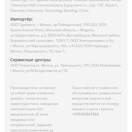
/ Shenzhen KVD Communication Equipment Co., Ltd., 13C, Block C,
Shenzhen Electronic Technology Building, China
Импортёр:
ООО Триовист, г.Минск, пр.Победителей, 100-203; ООО
БизнесАкила-Плюс, Минская область, г.Мядель,
ул.Шаранговича, д.2; ООО АйТи Дистрибуция, Минский район,
Боровлянский сельсовет, 103/3-7; ООО Электросервис и Ко,
г.Минск, ул.Чернышевского, 10А, к.412АЗ; ООО Нереида, г.
Минск, Ольшевского, 10, пом.7;
Сервисные центры:
ООО Техноскилл, Минск, ул. Притыцкого, 105; ООО Мобайлрем,
г.Минск, ул.М.Богдановича д.118
Производитель оставляет
Гарантийное и сервисное
за собой право изменять
обслуживание, разрешение
дизайн, технические
вопросов покупателей
характеристики, заводскую
осуществляется по номеру
комплектацию без
нашего отдела сервиса
уведомления об этом
+375295547454
продавца или
потребителей. Заранее
приносим извинения за