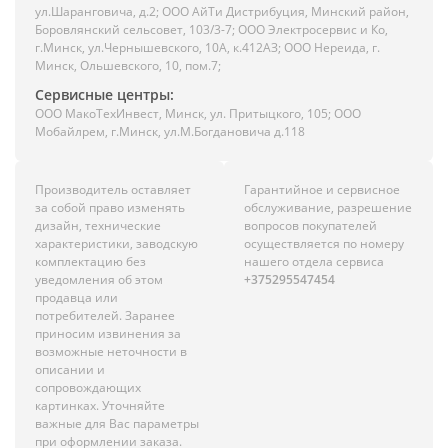
ул.Шаранговича, д.2; ООО АйТи Дистрибуция, Минский район,
Боровлянский сельсовет, 103/3-7; ООО Электросервис и Ко,
г.Минск, ул.Чернышевского, 10А, к.412АЗ; ООО Нереида, г.
Минск, Ольшевского, 10, пом.7;
Сервисные центры:
ООО МакоТехИнвест, Минск, ул. Притыцкого, 105; ООО
Мобайлрем, г.Минск, ул.М.Богдановича д.118
Производитель оставляет
Гарантийное и сервисное
за собой право изменять
обслуживание, разрешение
дизайн, технические
вопросов покупателей
характеристики, заводскую
осуществляется по номеру
комплектацию без
нашего отдела сервиса
уведомления об этом
+375295547454
продавца или
потребителей. Заранее
приносим извинения за
возможные неточности в
описании и
сопровождающих
картинках. Уточняйте
важные для Вас параметры
при оформлении заказа.