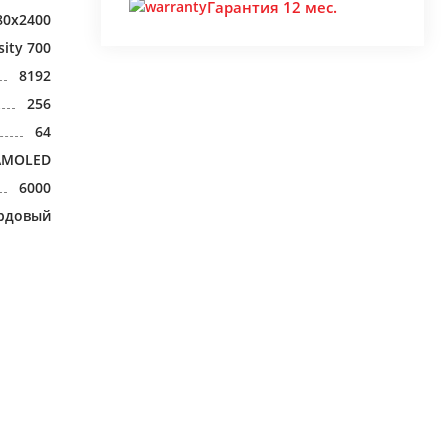
Гарантия 12 мес.
80x2400
ity 700
8192
256
64
AMOLED
6000
рдовый