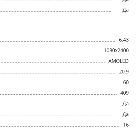
Да
6.43
1080x2400
AMOLED
20:9
60
409
Да
Да
16