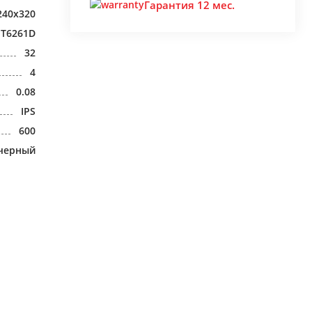
Гарантия 12 мес.
240x320
MT6261D
32
4
0.08
IPS
600
черный