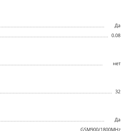
Да
0.08
нет
32
Да
GSM900/1800MHz