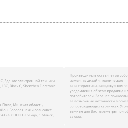
Производитель оставляет за собо
изменять дизайн, технические
C, Здание электронной техники
характеристики, заводскую комп
13C, Block C, Shenzhen Electronic
уведомления об этом продавца и
потребителей. Заранее приноси
за возможные неточности в опис
а-Плюс, Минская область,
сопровождающих картинках. Уто
айон, Боровлянский сельсовет,
важные для Вас параметры при 
к.412АЗ; ООО Нереида, г. Минск,
заказа.