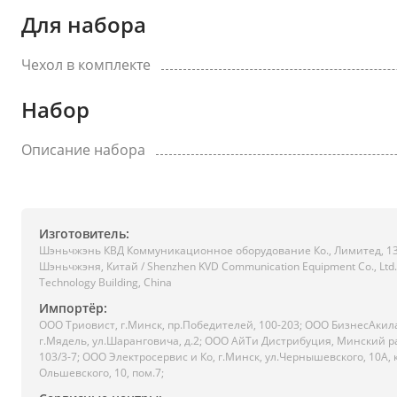
Для набора
Чехол в комплекте
Набор
Описание набора
Изготовитель:
Шэньчжэнь КВД Коммуникационное оборудование Ко., Лимитед, 13
Шэньчжэня, Китай / Shenzhen KVD Communication Equipment Co., Ltd., 
Technology Building, China
Импортёр:
ООО Триовист, г.Минск, пр.Победителей, 100-203; ООО БизнесАкил
г.Мядель, ул.Шаранговича, д.2; ООО АйТи Дистрибуция, Минский р
103/3-7; ООО Электросервис и Ко, г.Минск, ул.Чернышевского, 10А, 
Ольшевского, 10, пом.7;