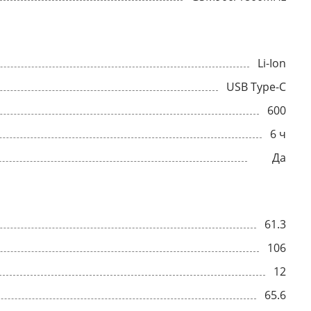
Li-Ion
USB Type-C
600
6 ч
Да
61.3
106
12
65.6