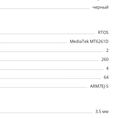
черный
RTOS
MediaTek MT6261D
2
260
4
64
ARM7EJ-S
3.5 мм