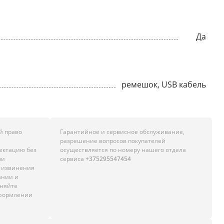
Да
ремешок, USB кабель
й право
Гарантийное и сервисное обслуживание,
разрешение вопросов покупателей
лектацию без
осуществляется по номеру нашего отдела
ли
сервиса
+375295547454
м извинения
ании и
чняйте
оформлении