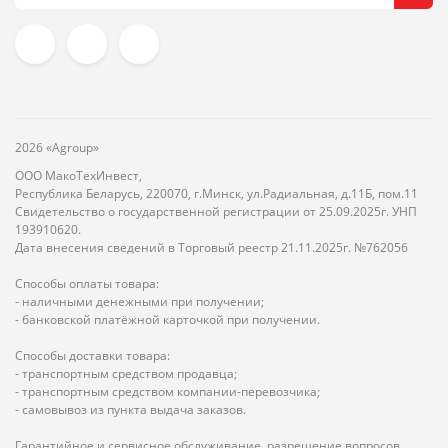
2026 «Agroup»
ООО МакоТехИнвест,
Республика Беларусь, 220070, г.Минск, ул.Радиальная, д.11Б, пом.11
Свидетельство о государственной регистрации от 25.09.2025г. УНП
193910620.
Дата внесения сведений в Торговый реестр 21.11.2025г. №762056
Способы оплаты товара:
- наличными денежными при получении;
- банковской платёжной карточкой при получении.
Способы доставки товара:
- транспортным средством продавца;
- транспортным средством компании-перевозчика;
- самовывоз из пункта выдача заказов.
Гарантийное и сервисное обслуживание, разрешение вопросов