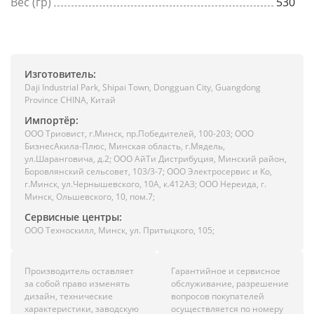
Вес (гр)
530
Изготовитель:
Daji Industrial Park, Shipai Town, Dongguan City, Guangdong
Province CHINA, Китай
Импортёр:
ООО Триовист, г.Минск, пр.Победителей, 100-203; ООО
БизнесАкила-Плюс, Минская область, г.Мядель,
ул.Шаранговича, д.2; ООО АйТи Дистрибуция, Минский район,
Боровлянский сельсовет, 103/3-7; ООО Электросервис и Ко,
г.Минск, ул.Чернышевского, 10А, к.412АЗ; ООО Нереида, г.
Минск, Ольшевского, 10, пом.7;
Сервисные центры:
ООО Техноскилл, Минск, ул. Притыцкого, 105;
Производитель оставляет
Гарантийное и сервисное
за собой право изменять
обслуживание, разрешение
дизайн, технические
вопросов покупателей
характеристики, заводскую
осуществляется по номеру