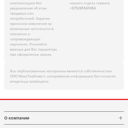
комплектацию без
нашего отдела сервиса
уведомления об этом
+375295547454
продавца или
потребителей. Заранее
приносим извинения за
возможные неточности в
описании и
сопровождающих
картинках. Уточняйте
важные для Вас параметры
при оформлении заказа.
Все опубликованные материалы являются собственностью
ООО МакоТехИнвест, копирование информации без согласия
владельца запрещено.
О компании