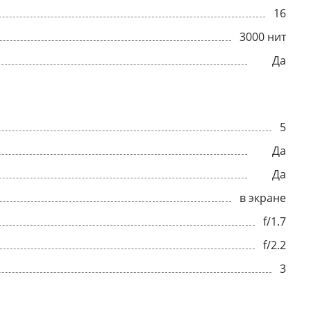
16
3000 нит
Да
5
Да
Да
в экране
f/1.7
f/2.2
3