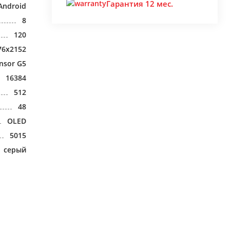
Гарантия 12 мес.
Android
8
120
76x2152
nsor G5
16384
512
48
OLED
5015
серый