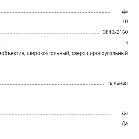
Да
10
3840x2160
3
еобъектив, широкоугольный, сверхширокоугольный
тыльная
Да
Да