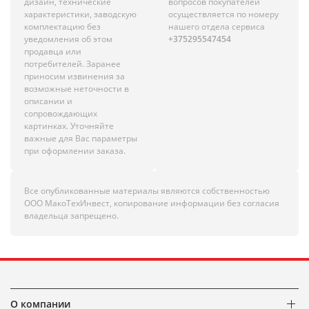
дизайн, технические
вопросов покупателей
характеристики, заводскую
осуществляется по номеру
комплектацию без
нашего отдела сервиса
уведомления об этом
+375295547454
продавца или
потребителей. Заранее
приносим извинения за
возможные неточности в
описании и
сопровождающих
картинках. Уточняйте
важные для Вас параметры
при оформлении заказа.
Все опубликованные материалы являются собственностью
ООО МакоТехИнвест, копирование информации без согласия
владельца запрещено.
О компании