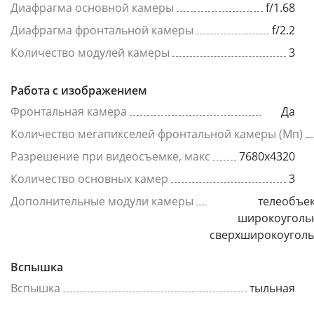
Диафрагма основной камеры
f/1.68
Диафрагма фронтальной камеры
f/2.2
Количество модулей камеры
3
Работа с изображением
Фронтальная камера
Да
Количество мегапикселей фронтальной камеры (Мп)
Разрешение при видеосъемке, макс
7680x4320
Количество основных камер
3
Дополнительные модули камеры
телеобъек
широкоуголь
сверхширокоугол
Вспышка
Вспышка
тыльная