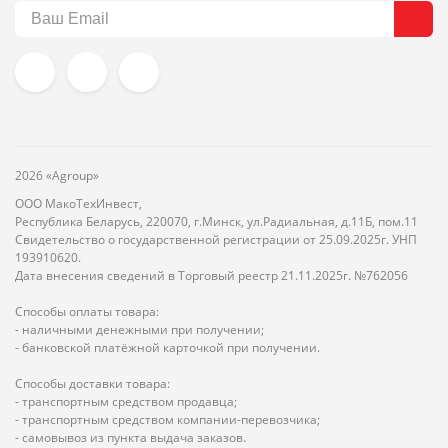
2026 «Agroup»
ООО МакоТехИнвест,
Республика Беларусь, 220070, г.Минск, ул.Радиальная, д.11Б, пом.11
Свидетельство о государственной регистрации от 25.09.2025г. УНП
193910620.
Дата внесения сведений в Торговый реестр 21.11.2025г. №762056
Способы оплаты товара:
- наличными денежными при получении;
- банковской платёжной карточкой при получении.
Способы доставки товара:
- транспортным средством продавца;
- транспортным средством компании-перевозчика;
- самовывоз из пункта выдача заказов.