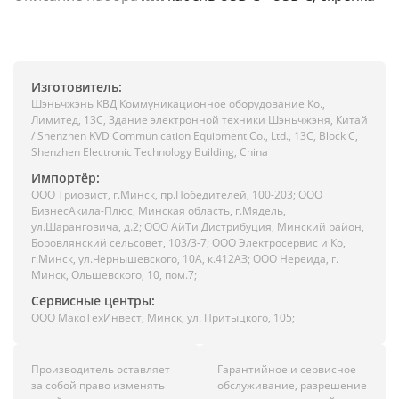
Изготовитель:
Шэньчжэнь КВД Коммуникационное оборудование Ко.,
Лимитед, 13C, Здание электронной техники Шэньчжэня, Китай
/ Shenzhen KVD Communication Equipment Co., Ltd., 13C, Block C,
Shenzhen Electronic Technology Building, China
Импортёр:
ООО Триовист, г.Минск, пр.Победителей, 100-203; ООО
БизнесАкила-Плюс, Минская область, г.Мядель,
ул.Шаранговича, д.2; ООО АйТи Дистрибуция, Минский район,
Боровлянский сельсовет, 103/3-7; ООО Электросервис и Ко,
г.Минск, ул.Чернышевского, 10А, к.412АЗ; ООО Нереида, г.
Минск, Ольшевского, 10, пом.7;
Сервисные центры:
ООО МакоТехИнвест, Минск, ул. Притыцкого, 105;
Производитель оставляет
Гарантийное и сервисное
за собой право изменять
обслуживание, разрешение