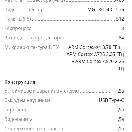
Частота процессора (МГц)
3780
Видеопроцессор
IMG DXT-48-1536
Память (Гб)
512
Техпроцесс
3
Разрядность процессора
64
Микроархитектура ЦПУ
ARM Cortex-X4 3.78 ГГц +
ARM Cortex-A725 3.05 ГГц
+ ARM Cortex-A520 2.25
ГГц
Конструкция
Устойчивое к царапинам стекло
Да
Выход на наушники
USB Type-C
Гироскоп
Да
Водозащита
Да
Сканер отпечатка пальца
Да