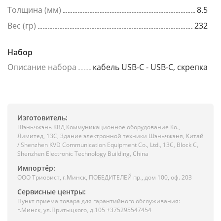
Толщина (мм)
8.5
Вес (гр)
232
Набор
Описание набора
кабель USB-C - USB-C, скрепка
Изготовитель:
Шэньчжэнь КВД Коммуникационное оборудование Ко.,
Лимитед, 13C, Здание электронной техники Шэньчжэня, Китай
/ Shenzhen KVD Communication Equipment Co., Ltd., 13C, Block C,
Shenzhen Electronic Technology Building, China
Импортёр:
ООО Триовист, г.Минск, ПОБЕДИТЕЛЕЙ пр., дом 100, оф. 203
Сервисные центры:
Пункт приема товара для гарантийного обслуживания:
г.Минск, ул.Притыцкого, д.105 +375295547454