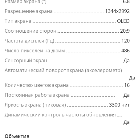
Размер экрана (")
6.8
Разрешение экрана
1344x2992
Тип экрана
OLED
Соотношение сторон
20:9
Частота дисплея (Гц)
120
Число пикселей на дюйм
486
Сенсорный экран
Да
Автоматический поворот экрана (акселерометр)
Да
Количество цветов экрана
16
Постоянная работа экрана
Да
Яркость экрана (пиковая)
3300 нит
Динамический контроль частоты обновления
Да
Объектив