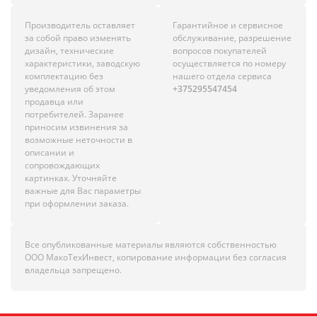
Производитель оставляет
Гарантийное и сервисное
за собой право изменять
обслуживание, разрешение
дизайн, технические
вопросов покупателей
характеристики, заводскую
осуществляется по номеру
комплектацию без
нашего отдела сервиса
уведомления об этом
+375295547454
продавца или
потребителей. Заранее
приносим извинения за
возможные неточности в
описании и
сопровождающих
картинках. Уточняйте
важные для Вас параметры
при оформлении заказа.
Все опубликованные материалы являются собственностью
ООО МакоТехИнвест, копирование информации без согласия
владельца запрещено.