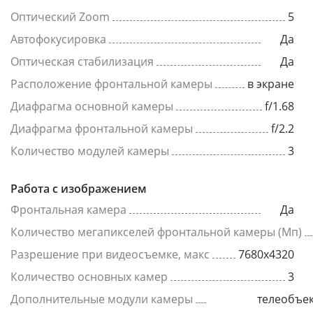
Оптический Zoom
5
Автофокусировка
Да
Оптическая стабилизация
Да
Расположение фронтальной камеры
в экране
Диафрагма основной камеры
f/1.68
Диафрагма фронтальной камеры
f/2.2
Количество модулей камеры
3
Работа с изображением
Фронтальная камера
Да
Количество мегапикселей фронтальной камеры (Мп)
Разрешение при видеосъемке, макс
7680x4320
Количество основных камер
3
Дополнительные модули камеры
телеобъек