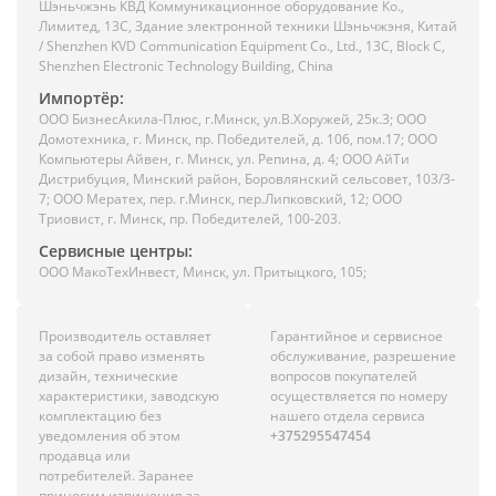
Шэньчжэнь КВД Коммуникационное оборудование Ко.,
Лимитед, 13C, Здание электронной техники Шэньчжэня, Китай
/ Shenzhen KVD Communication Equipment Co., Ltd., 13C, Block C,
Shenzhen Electronic Technology Building, China
Импортёр:
ООО БизнесАкила-Плюc, г.Минск, ул.В.Хоружей, 25к.3; ООО
Домотехника, г. Минск, пр. Победителей, д. 106, пом.17; ООО
Компьютеры Айвен, г. Минск, ул. Репина, д. 4; ООО АйТи
Дистрибуция, Минский район, Боровлянский сельсовет, 103/3-
7; ООО Мератех, пер. г.Минск, пер.Липковский, 12; ООО
Триовист, г. Минск, пр. Победителей, 100-203.
Сервисные центры:
ООО МакоТехИнвест, Минск, ул. Притыцкого, 105;
Производитель оставляет
Гарантийное и сервисное
за собой право изменять
обслуживание, разрешение
дизайн, технические
вопросов покупателей
характеристики, заводскую
осуществляется по номеру
комплектацию без
нашего отдела сервиса
уведомления об этом
+375295547454
продавца или
потребителей. Заранее
приносим извинения за