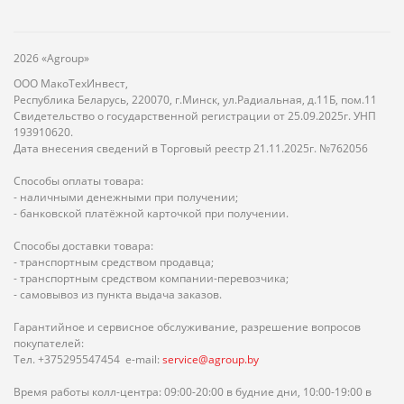
2026 «Agroup»
ООО МакоТехИнвест,
Республика Беларусь, 220070, г.Минск, ул.Радиальная, д.11Б, пом.11
Свидетельство о государственной регистрации от 25.09.2025г. УНП
193910620.
Дата внесения сведений в Торговый реестр 21.11.2025г. №762056
Способы оплаты товара:
- наличными денежными при получении;
- банковской платёжной карточкой при получении.
Способы доставки товара:
- транспортным средством продавца;
- транспортным средством компании-перевозчика;
- самовывоз из пункта выдача заказов.
Гарантийное и сервисное обслуживание, разрешение вопросов
покупателей:
Тел. +375295547454 e-mail:
service@agroup.by
Время работы колл-центра: 09:00-20:00 в будние дни, 10:00-19:00 в