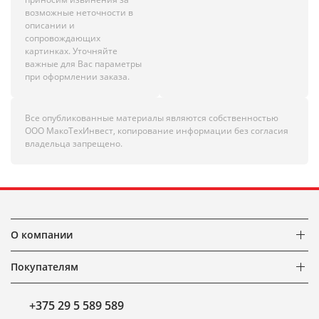
возможные неточности в
описании и
сопровождающих
картинках. Уточняйте
важные для Вас параметры
при оформлении заказа.
Все опубликованные материалы являются собственностью
ООО МакоТехИнвест, копирование информации без согласия
владельца запрещено.
О компании
Покупателям
+375 29 5 589 589