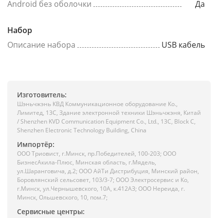
Android без оболочки
Да
Набор
Описание набора
USB кабель
Изготовитель:
Шэньчжэнь КВД Коммуникационное оборудование Ко.,
Лимитед, 13C, Здание электронной техники Шэньчжэня, Китай
/ Shenzhen KVD Communication Equipment Co., Ltd., 13C, Block C,
Shenzhen Electronic Technology Building, China
Импортёр:
ООО Триовист, г.Минск, пр.Победителей, 100-203; ООО
БизнесАкила-Плюс, Минская область, г.Мядель,
ул.Шаранговича, д.2; ООО АйТи Дистрибуция, Минский район,
Боровлянский сельсовет, 103/3-7; ООО Электросервис и Ко,
г.Минск, ул.Чернышевского, 10А, к.412АЗ; ООО Нереида, г.
Минск, Ольшевского, 10, пом.7;
Сервисные центры: