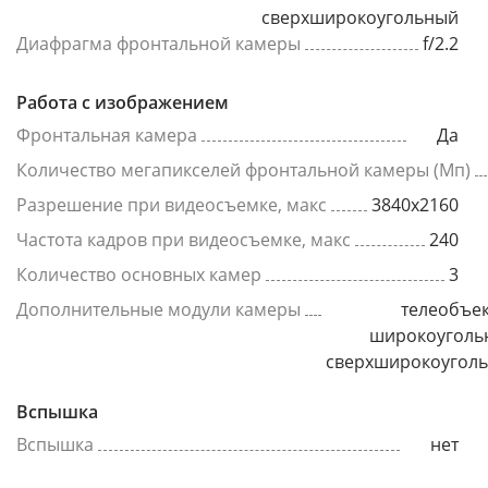
сверхширокоугольный
Диафрагма фронтальной камеры
f/2.2
Работа с изображением
Фронтальная камера
Да
Количество мегапикселей фронтальной камеры (Мп)
Разрешение при видеосъемке, макс
3840x2160
Частота кадров при видеосъемке, макс
240
Количество основных камер
3
Дополнительные модули камеры
телеобъек
широкоуголь
сверхширокоугол
Вспышка
Вспышка
нет