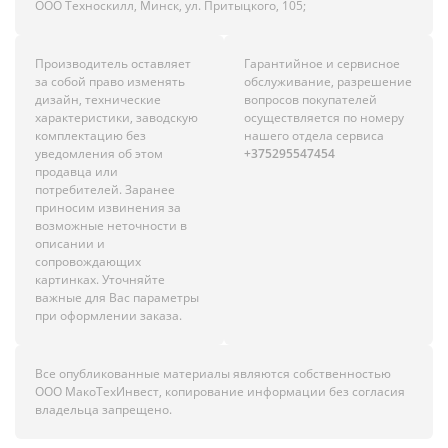
ООО Техноскилл, Минск, ул. Притыцкого, 105;
Производитель оставляет
Гарантийное и сервисное
за собой право изменять
обслуживание, разрешение
дизайн, технические
вопросов покупателей
характеристики, заводскую
осуществляется по номеру
комплектацию без
нашего отдела сервиса
уведомления об этом
+375295547454
продавца или
потребителей. Заранее
приносим извинения за
возможные неточности в
описании и
сопровождающих
картинках. Уточняйте
важные для Вас параметры
при оформлении заказа.
Все опубликованные материалы являются собственностью
ООО МакоТехИнвест, копирование информации без согласия
владельца запрещено.