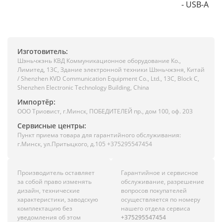
- USB-A
Изготовитель:
Шэньчжэнь КВД Коммуникационное оборудование Ко.,
Лимитед, 13C, Здание электронной техники Шэньчжэня, Китай
/ Shenzhen KVD Communication Equipment Co., Ltd., 13C, Block C,
Shenzhen Electronic Technology Building, China
Импортёр:
ООО Триовист, г.Минск, ПОБЕДИТЕЛЕЙ пр., дом 100, оф. 203
Сервисные центры:
Пункт приема товара для гарантийного обслуживания:
г.Минск, ул.Притыцкого, д.105 +375295547454
Производитель оставляет
Гарантийное и сервисное
за собой право изменять
обслуживание, разрешение
дизайн, технические
вопросов покупателей
характеристики, заводскую
осуществляется по номеру
комплектацию без
нашего отдела сервиса
уведомления об этом
+375295547454