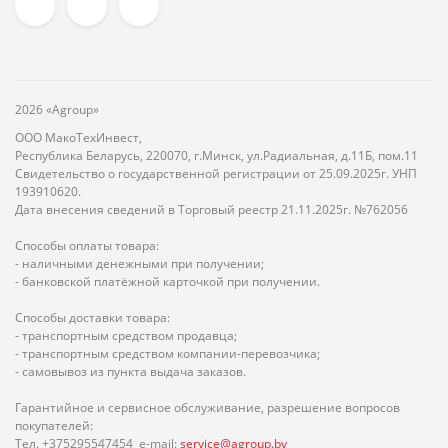
2026 «Agroup»
ООО МакоТехИнвест,
Республика Беларусь, 220070, г.Минск, ул.Радиальная, д.11Б, пом.11
Свидетельство о государственной регистрации от 25.09.2025г. УНП
193910620.
Дата внесения сведений в Торговый реестр 21.11.2025г. №762056
Способы оплаты товара:
- наличными денежными при получении;
- банковской платёжной карточкой при получении.
Способы доставки товара:
- транспортным средством продавца;
- транспортным средством компании-перевозчика;
- самовывоз из пункта выдача заказов.
Гарантийное и сервисное обслуживание, разрешение вопросов
покупателей:
Тел. +375295547454 e-mail:
service@agroup.by