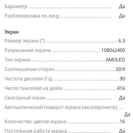
Барометр
Да
Разблокировка по лицу
Да
Экран
Размер экрана (")
6.3
Разрешение экрана
1080x2400
Тип экрана
AMOLED
Соотношение сторон
20:9
Частота дисплея (Гц)
90
Число пикселей на дюйм
416
Сенсорный экран
Да
Автоматический поворот экрана (акселерометр)
Да
Количество цветов экрана
16
Постоянная работа экрана
Да