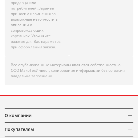
продавца или
потребителей. Заранее
приносим извинения за
возможные неточности в
описании и
сопровождающих
картинках. Уточняйте
важные для Вас параметры
при оформлении заказа.
Все опубликованные материалы являются собственностью
ООО МакоТехИнвест, копирование информации без согласия
владельца запрещено.
О компании
Покупателям