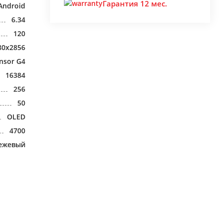
Гарантия 12 мес.
Android
6.34
120
80x2856
nsor G4
16384
256
50
OLED
4700
ежевый