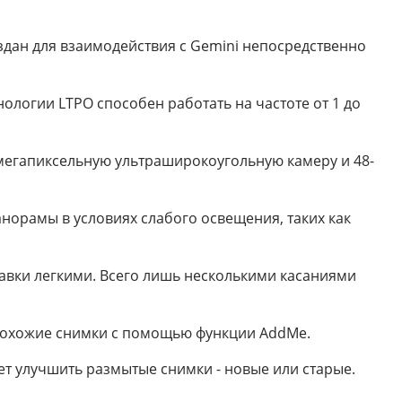
оздан для взаимодействия с Gemini непосредственно
ологии LTPO способен работать на частоте от 1 до
-мегапиксельную ультраширокоугольную камеру и 48-
панорамы в условиях слабого освещения, таких как
равки легкими. Всего лишь несколькими касаниями
 похожие снимки с помощью функции AddMe.
ет улучшить размытые снимки - новые или старые.