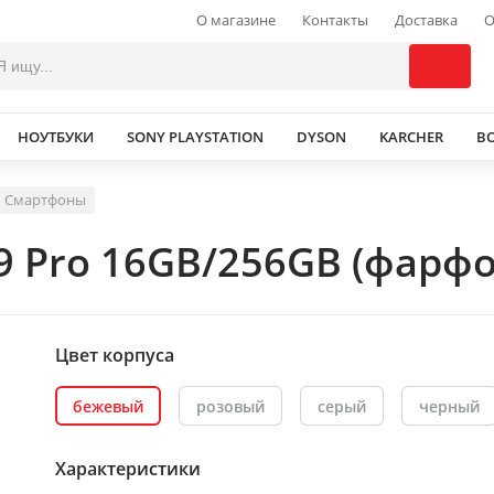
О магазине
Контакты
Доставка
О
НОУТБУКИ
SONY PLAYSTATION
DYSON
KARCHER
В
Смартфоны
 9 Pro 16GB/256GB (фарфо
Цвет корпуса
бежевый
розовый
серый
черный
Характеристики