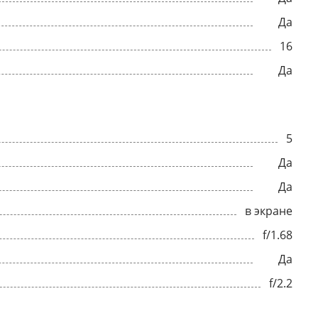
Да
16
Да
5
Да
Да
в экране
f/1.68
Да
f/2.2