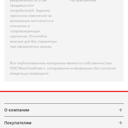
уведомления об этом
+375295547454
продавца или
потребителей. Заранее
приносим извинения за
возможные неточности в
описании и
сопровождающих
картинках. Уточняйте
важные для Вас параметры
при оформлении заказа.
Все опубликованные материалы являются собственностью
ООО МакоТехИнвест, копирование информации без согласия
владельца запрещено.
О компании
Покупателям