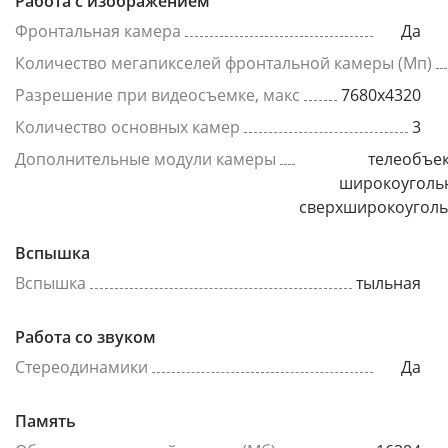
Работа с изображением
Фронтальная камера
Да
Количество мегапикселей фронтальной камеры (Мп)
Разрешение при видеосъемке, макс
7680x4320
Количество основных камер
3
Дополнительные модули камеры
телеобъек
широкоуголь
сверхширокоугол
Вспышка
Вспышка
тыльная
Работа со звуком
Стереодинамики
Да
Память