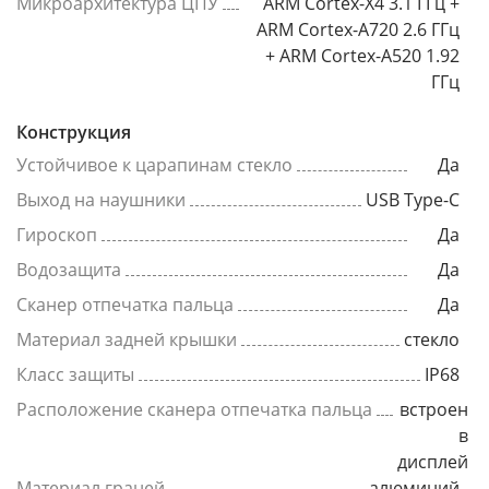
Микроархитектура ЦПУ
ARM Cortex-X4 3.1 ГГц +
ARM Cortex-A720 2.6 ГГц
+ ARM Cortex-A520 1.92
ГГц
Конструкция
Устойчивое к царапинам стекло
Да
Выход на наушники
USB Type-C
Гироскоп
Да
Водозащита
Да
Сканер отпечатка пальца
Да
Материал задней крышки
стекло
Класс защиты
IP68
Расположение сканера отпечатка пальца
встроен
в
дисплей
Материал граней
алюминий