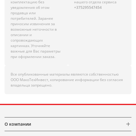
комплектацию без
нашего отдела сервиса
уведомления об этом
+375295547454
продавца или
потребителей. Заранее
приносим извинения за
возможные неточности в
описании и
сопровождающих
картинках. Уточняйте
важные для Вас параметры
при оформлении заказа.
Все опубликованные материалы являются собственностью
ООО МакоТехИнвест, копирование информации без согласия
владельца запрещено.
О компании