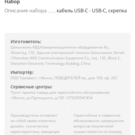
Набор
Описание набора
кабель USB-C - USB-C, скрепка
Изготовитель:
Шэньчжэнь КВД Коммуникационное оборудование Ко.,
Лимитед, 13C, Здание электронной техники Шэньчжэня, Китай
/ Shenzhen KVD Communication Equipment Co., Ltd., 13C, Block C,
Shenzhen Electronic Technology Building, China
Импортёр:
ООО Триовист, г.Минск, ПОБЕДИТЕЛЕЙ пр., дом 100, оф. 203
Сервисные центры:
Пункт приема товара для гарантийного обслуживания:
г.Минск, ул.Притыцкого, д.105 +375295547454
Производитель оставляет
Гарантийное и сервисное
за собой право изменять
обслуживание, разрешение
дизайн, технические
вопросов покупателей
характеристики, заводскую
осуществляется по номеру