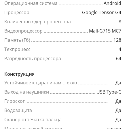
Операционная система
Android
Процессор
Google Tensor G4
Количество ядер процессора
8
Видеопроцессор
Mali-G715 MC7
Память (Гб)
128
Техпроцесс
4
Разрядность процессора
64
Конструкция
Устойчивое к царапинам стекло
Да
Выход на наушники
USB Type-C
Гироскоп
Да
Водозащита
Да
Сканер отпечатка пальца
Да
Материал задней крышки
стекло