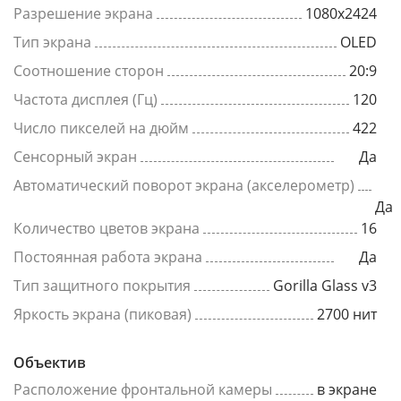
Разрешение экрана
1080x2424
Тип экрана
OLED
Соотношение сторон
20:9
Частота дисплея (Гц)
120
Число пикселей на дюйм
422
Сенсорный экран
Да
Автоматический поворот экрана (акселерометр)
Да
Количество цветов экрана
16
Постоянная работа экрана
Да
Тип защитного покрытия
Gorilla Glass v3
Яркость экрана (пиковая)
2700 нит
Объектив
Расположение фронтальной камеры
в экране