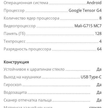
Операционная система
Android
Процессор
Google Tensor G4
Количество ядер процессора
8
Видеопроцессор
Mali-G715 MC7
Память (Гб)
128
Техпроцесс
4
Разрядность процессора
64
Конструкция
Устойчивое к царапинам стекло
Да
Выход на наушники
USB Type-C
Гироскоп
Да
Водозащита
Да
Сканер отпечатка пальца
Да
Материал задней крышки
стекло