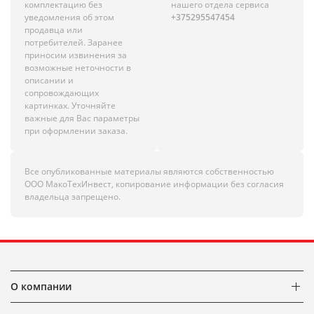
комплектацию без
нашего отдела сервиса
уведомления об этом
+375295547454
продавца или
потребителей. Заранее
приносим извинения за
возможные неточности в
описании и
сопровождающих
картинках. Уточняйте
важные для Вас параметры
при оформлении заказа.
Все опубликованные материалы являются собственностью
ООО МакоТехИнвест, копирование информации без согласия
владельца запрещено.
О компании