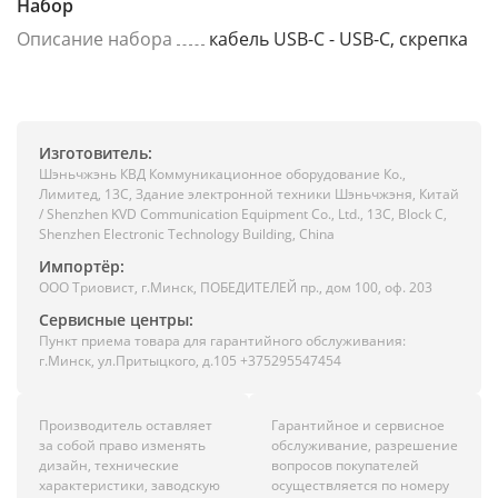
Набор
Описание набора
кабель USB-C - USB-C, скрепка
Изготовитель:
Шэньчжэнь КВД Коммуникационное оборудование Ко.,
Лимитед, 13C, Здание электронной техники Шэньчжэня, Китай
/ Shenzhen KVD Communication Equipment Co., Ltd., 13C, Block C,
Shenzhen Electronic Technology Building, China
Импортёр:
ООО Триовист, г.Минск, ПОБЕДИТЕЛЕЙ пр., дом 100, оф. 203
Сервисные центры:
Пункт приема товара для гарантийного обслуживания:
г.Минск, ул.Притыцкого, д.105 +375295547454
Производитель оставляет
Гарантийное и сервисное
за собой право изменять
обслуживание, разрешение
дизайн, технические
вопросов покупателей
характеристики, заводскую
осуществляется по номеру