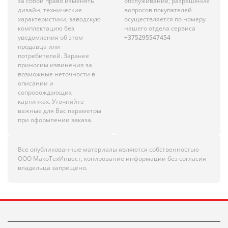
за собой право изменять
обслуживание, разрешение
дизайн, технические
вопросов покупателей
характеристики, заводскую
осуществляется по номеру
комплектацию без
нашего отдела сервиса
уведомления об этом
+375295547454
продавца или
потребителей. Заранее
приносим извинения за
возможные неточности в
описании и
сопровождающих
картинках. Уточняйте
важные для Вас параметры
при оформлении заказа.
Все опубликованные материалы являются собственностью
ООО МакоТехИнвест, копирование информации без согласия
владельца запрещено.