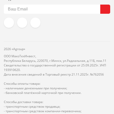
2026 «Agroup»
ООО МакоТехИнвест,
Республика Беларусь, 220070, г.Минск, ул.Радиальная, д.11Б, пом.11
Свидетельство о государственной регистрации от 25.09.2025г. УНП
193910620.
Дата внесения сведений в Торговый реестр 21.11.2025г. №762056
Способы оплаты товара:
- наличными денежными при получении;
- банковской платёжной карточкой при получении.
Способы доставки товара:
- транспортным средством продавца;
- транспортным средством компании-перевозчика;