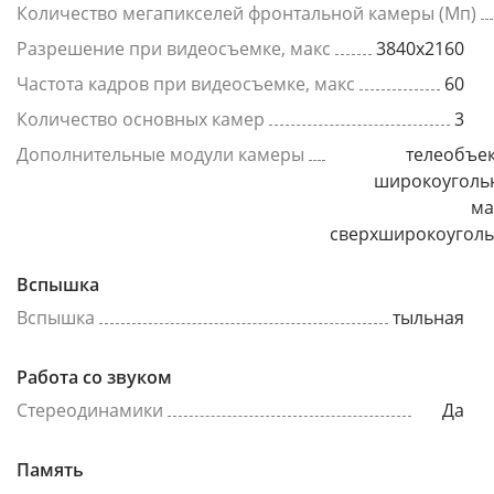
Количество мегапикселей фронтальной камеры (Мп)
Разрешение при видеосъемке, макс
3840x2160
Частота кадров при видеосъемке, макс
60
Количество основных камер
3
Дополнительные модули камеры
телеобъек
широкоуголь
ма
сверхширокоугол
Вспышка
Вспышка
тыльная
Работа со звуком
Стереодинамики
Да
Память