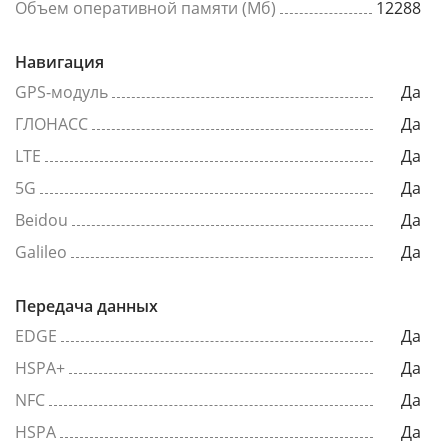
Объем оперативной памяти (Мб)
12288
Навигация
GPS-модуль
Да
ГЛОНАСС
Да
LTE
Да
5G
Да
Beidou
Да
Galileo
Да
Передача данных
EDGE
Да
HSPA+
Да
NFC
Да
HSPA
Да