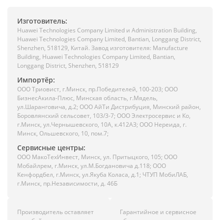
Изготовитель:
Huawei Technologies Company Limited и Administration Building,
Huawei Technologies Company Limited, Bantian, Longgang District,
Shenzhen, 518129, Китай. Завод изготовителя: Manufacture
Building, Huawei Technologies Company Limited, Bantian,
Longgang District, Shenzhen, 518129
Импортёр:
ООО Триовист, г.Минск, пр.Победителей, 100-203; ООО
БизнесАкила-Плюс, Минская область, г.Мядель,
ул.Шаранговича, д.2; ООО АйТи Дистрибуция, Минский район,
Боровлянский сельсовет, 103/3-7; ООО Электросервис и Ко,
г.Минск, ул.Чернышевского, 10А, к.412АЗ; ООО Нереида, г.
Минск, Ольшевского, 10, пом.7;
Сервисные центры:
ООО МакоТехИнвест, Минск, ул. Притыцкого, 105; ООО
Мобайлрем, г.Минск, ул.М.Богдановича д.118; ООО
Кенфордбел, г.Минск, ул.Якуба Коласа, д.1; ЧТУП МобиЛАБ,
г.Минск, пр.Независимости, д. 46Б
Производитель оставляет
Гарантийное и сервисное