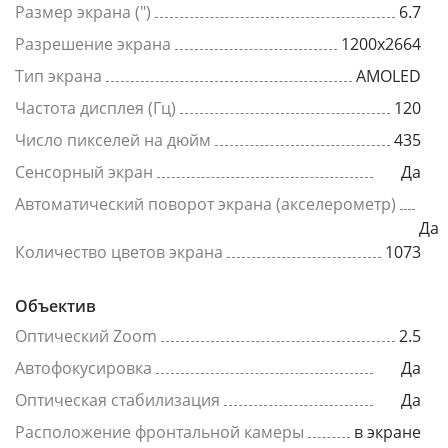
Размер экрана (")
6.7
Разрешение экрана
1200x2664
Тип экрана
AMOLED
Частота дисплея (Гц)
120
Число пикселей на дюйм
435
Сенсорный экран
Да
Автоматический поворот экрана (акселерометр)
Да
Количество цветов экрана
1073
Объектив
Оптический Zoom
2.5
Автофокусировка
Да
Оптическая стабилизация
Да
Расположение фронтальной камеры
в экране