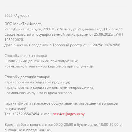
2026 «Agroup»
ООО МакоТехИнвест,
Республика Беларусь, 220070, г.Минск, ул.Радиальная, д.11Б, пом.11
Свидетельство о государственной регистрации от 25.09.2025г. УНП
193910620.
Дата внесения сведений в Торговый реестр 21.11.2025г. №762056
Способы оплаты товара:
- наличными денежными при получении;
- банковской платёжной карточкой при получении.
Способы доставки товара:
- транспортным средством продавца;
- транспортным средством компании-перевозчика;
- самовывоз из пункта выдача заказов.
Гарантийное и сервисное обслуживание, разрешение вопросов
покупателей:
Тел. +375295547454 e-mail:
service@agroup.by
Время работы колл-центра: 09:00-20:00 в будние дни, 10:00-19:00 в
выходные и праздничные.