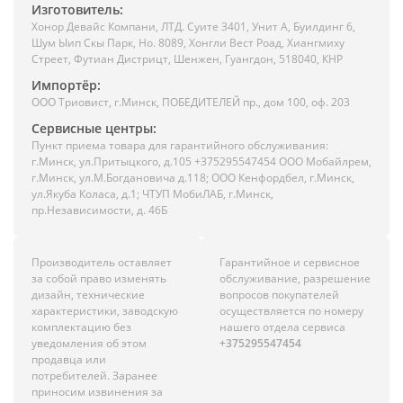
Изготовитель:
Хонор Девайс Компани, ЛТД. Суите 3401, Унит A, Буилдинг 6,
Шум Ыип Скы Парк, Но. 8089, Хонгли Вест Роад, Xиангмиху
Стреет, Футиан Дистрицт, Шенжен, Гуангдон, 518040, КНР
Импортёр:
ООО Триовист, г.Минск, ПОБЕДИТЕЛЕЙ пр., дом 100, оф. 203
Сервисные центры:
Пункт приема товара для гарантийного обслуживания:
г.Минск, ул.Притыцкого, д.105 +375295547454 ООО Мобайлрем,
г.Минск, ул.М.Богдановича д.118; ООО Кенфордбел, г.Минск,
ул.Якуба Коласа, д.1; ЧТУП МобиЛАБ, г.Минск,
пр.Независимости, д. 46Б
Производитель оставляет
Гарантийное и сервисное
за собой право изменять
обслуживание, разрешение
дизайн, технические
вопросов покупателей
характеристики, заводскую
осуществляется по номеру
комплектацию без
нашего отдела сервиса
уведомления об этом
+375295547454
продавца или
потребителей. Заранее
приносим извинения за