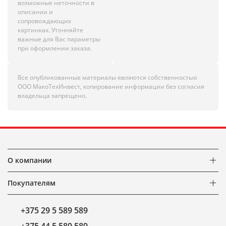
возможные неточности в
описании и
сопровождающих
картинках. Уточняйте
важные для Вас параметры
при оформлении заказа.
Все опубликованные материалы являются собственностью
ООО МакоТехИнвест, копирование информации без согласия
владельца запрещено.
О компании
Покупателям
+375 29 5 589 589