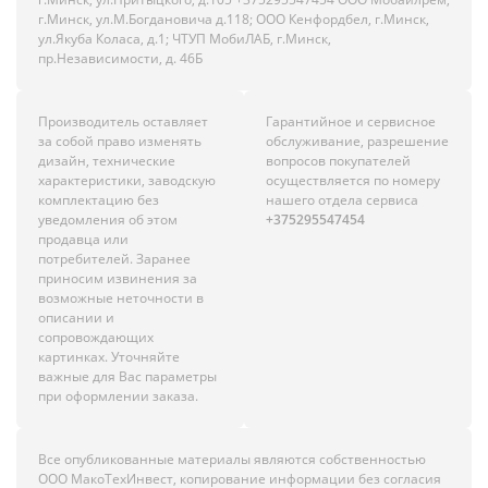
г.Минск, ул.М.Богдановича д.118; ООО Кенфордбел, г.Минск,
ул.Якуба Коласа, д.1; ЧТУП МобиЛАБ, г.Минск,
пр.Независимости, д. 46Б
Производитель оставляет
Гарантийное и сервисное
за собой право изменять
обслуживание, разрешение
дизайн, технические
вопросов покупателей
характеристики, заводскую
осуществляется по номеру
комплектацию без
нашего отдела сервиса
уведомления об этом
+375295547454
продавца или
потребителей. Заранее
приносим извинения за
возможные неточности в
описании и
сопровождающих
картинках. Уточняйте
важные для Вас параметры
при оформлении заказа.
Все опубликованные материалы являются собственностью
ООО МакоТехИнвест, копирование информации без согласия