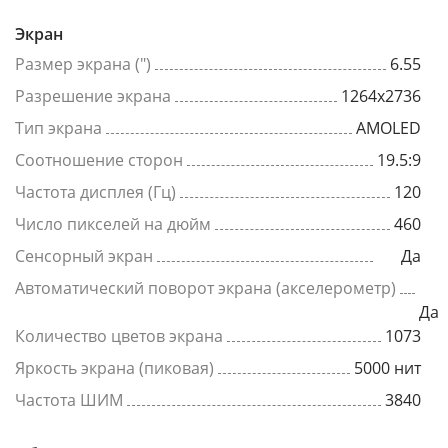
Экран
Размер экрана (")
6.55
Разрешение экрана
1264x2736
Тип экрана
AMOLED
Соотношение сторон
19.5:9
Частота дисплея (Гц)
120
Число пикселей на дюйм
460
Сенсорный экран
Да
Автоматический поворот экрана (акселерометр)
Да
Количество цветов экрана
1073
Яркость экрана (пиковая)
5000 нит
Частота ШИМ
3840