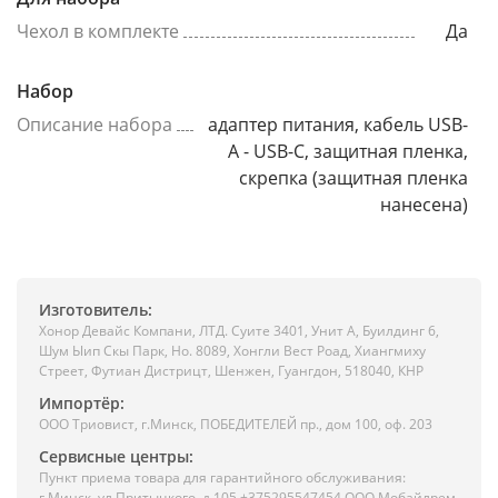
Чехол в комплекте
Да
Набор
Описание набора
адаптер питания, кабель USB-
A - USB-C, защитная пленка,
скрепка (защитная пленка
нанесена)
Изготовитель:
Хонор Девайс Компани, ЛТД. Суите 3401, Унит A, Буилдинг 6,
Шум Ыип Скы Парк, Но. 8089, Хонгли Вест Роад, Xиангмиху
Стреет, Футиан Дистрицт, Шенжен, Гуангдон, 518040, КНР
Импортёр:
ООО Триовист, г.Минск, ПОБЕДИТЕЛЕЙ пр., дом 100, оф. 203
Сервисные центры:
Пункт приема товара для гарантийного обслуживания:
г.Минск, ул.Притыцкого, д.105 +375295547454 ООО Мобайлрем,