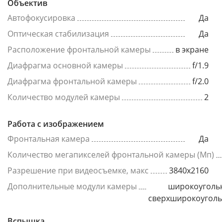
Объектив
Автофокусировка
Да
Оптическая стабилизация
Да
Расположение фронтальной камеры
в экране
Диафрагма основной камеры
f/1.9
Диафрагма фронтальной камеры
f/2.0
Количество модулей камеры
2
Работа с изображением
Фронтальная камера
Да
Количество мегапикселей фронтальной камеры (Мп)
Разрешение при видеосъемке, макс
3840x2160
Дополнительные модули камеры
широкоуголь
сверхширокоугол
Вспышка