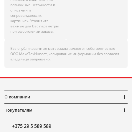
возможные неточности в
описании и
сопровождающих
картинках. Уточняйте
важные для Вас параметры
при оформлении заказа.
Все опубликованные материалы являются собственностью
ООО МакоТехИнвест, копирование информации без согласия
владельца запрещено.
О компании
Покупателям
+375 29 5 589 589