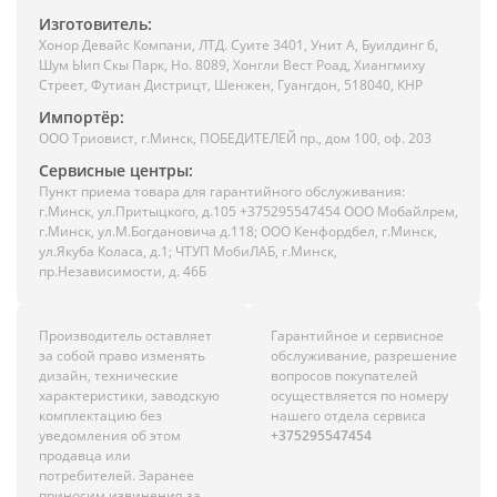
Изготовитель:
Хонор Девайс Компани, ЛТД. Суите 3401, Унит A, Буилдинг 6,
Шум Ыип Скы Парк, Но. 8089, Хонгли Вест Роад, Xиангмиху
Стреет, Футиан Дистрицт, Шенжен, Гуангдон, 518040, КНР
Импортёр:
ООО Триовист, г.Минск, ПОБЕДИТЕЛЕЙ пр., дом 100, оф. 203
Сервисные центры:
Пункт приема товара для гарантийного обслуживания:
г.Минск, ул.Притыцкого, д.105 +375295547454 ООО Мобайлрем,
г.Минск, ул.М.Богдановича д.118; ООО Кенфордбел, г.Минск,
ул.Якуба Коласа, д.1; ЧТУП МобиЛАБ, г.Минск,
пр.Независимости, д. 46Б
Производитель оставляет
Гарантийное и сервисное
за собой право изменять
обслуживание, разрешение
дизайн, технические
вопросов покупателей
характеристики, заводскую
осуществляется по номеру
комплектацию без
нашего отдела сервиса
уведомления об этом
+375295547454
продавца или
потребителей. Заранее
приносим извинения за