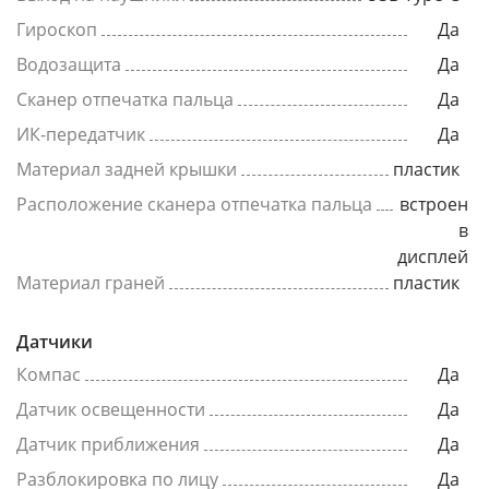
Гироскоп
Да
Водозащита
Да
Сканер отпечатка пальца
Да
ИК-передатчик
Да
Материал задней крышки
пластик
Расположение сканера отпечатка пальца
встроен
в
дисплей
Материал граней
пластик
Датчики
Компас
Да
Датчик освещенности
Да
Датчик приближения
Да
Разблокировка по лицу
Да