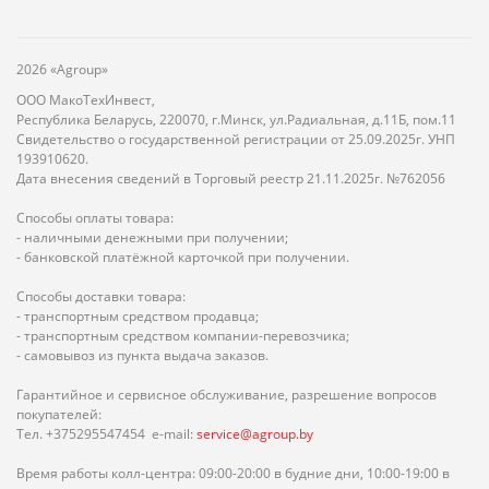
2026 «Agroup»
ООО МакоТехИнвест,
Республика Беларусь, 220070, г.Минск, ул.Радиальная, д.11Б, пом.11
Свидетельство о государственной регистрации от 25.09.2025г. УНП
193910620.
Дата внесения сведений в Торговый реестр 21.11.2025г. №762056
Способы оплаты товара:
- наличными денежными при получении;
- банковской платёжной карточкой при получении.
Способы доставки товара:
- транспортным средством продавца;
- транспортным средством компании-перевозчика;
- самовывоз из пункта выдача заказов.
Гарантийное и сервисное обслуживание, разрешение вопросов
покупателей:
Тел. +375295547454 e-mail:
service@agroup.by
Время работы колл-центра: 09:00-20:00 в будние дни, 10:00-19:00 в