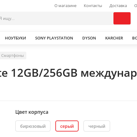
О магазине
Контакты
Доставка
О
НОУТБУКИ
SONY PLAYSTATION
DYSON
KARCHER
В
Смартфоны
ite 12GB/256GB междуна
Цвет корпуса
бирюзовый
серый
черный