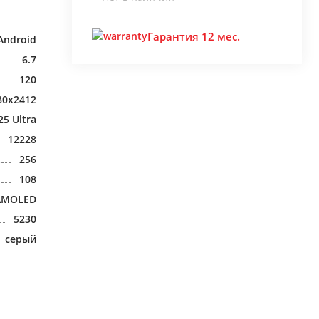
Гарантия 12 мес.
Android
6.7
120
80x2412
25 Ultra
12228
256
108
AMOLED
5230
серый