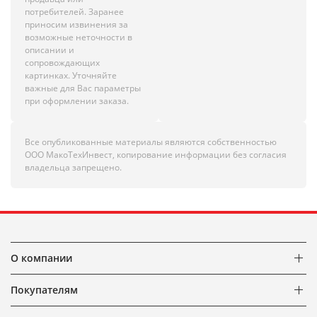
потребителей. Заранее
приносим извинения за
возможные неточности в
описании и
сопровождающих
картинках. Уточняйте
важные для Вас параметры
при оформлении заказа.
Все опубликованные материалы являются собственностью
ООО МакоТехИнвест, копирование информации без согласия
владельца запрещено.
О компании
Покупателям