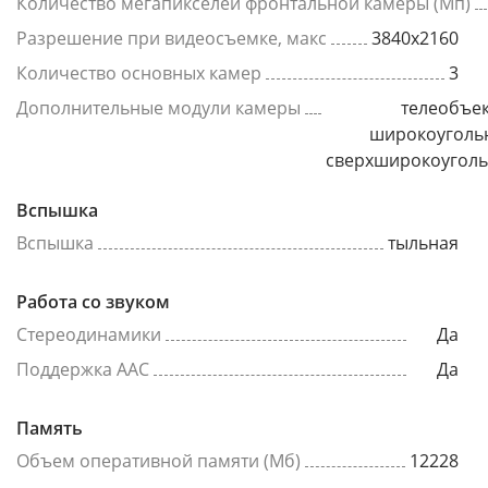
Количество мегапикселей фронтальной камеры (Мп)
Разрешение при видеосъемке, макс
3840x2160
Количество основных камер
3
Дополнительные модули камеры
телеобъек
широкоуголь
сверхширокоугол
Вспышка
Вспышка
тыльная
Работа со звуком
Стереодинамики
Да
Поддержка AAC
Да
Память
Объем оперативной памяти (Мб)
12228