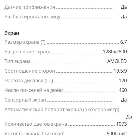
Датчик приближения
Да
Разблокировка по лицу
Да
Экран
Размер экрана (")
6.7
Разрешение экрана
1280x2800
Тип экрана
AMOLED
Соотношение сторон
19.5:9
Частота дисплея (Гц)
120
Число пикселей на дюйм
460
Сенсорный экран
Да
Автоматический поворот экрана (акселерометр)
Да
Количество цветов экрана
1073
Яркость экрана (пиковая)
5000 нит