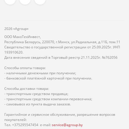
2026 «Agroup»
ООО МакоТехИнвест,
Республика Беларусь, 220070, г.Минск, ул.Радиальная, д.11Б, пом.11
Свидетельство о государственной регистрации от 25.09.2025г. УНП
193910620.
Дата внесения сведений в Торговый реестр 21.11.2025г. №762056
Способы оплаты товара:
- наличными денежными при получении;
- банковской платёжной карточкой при получении.
Способы доставки товара:
- транспортным средством продавца;
- транспортным средством компании-перевозчика;
- самовывоз из пункта выдача заказов.
Гарантийное и сервисное обслуживание, разрешение вопросов
покупателей:
Тел. +375295547454 e-mail:
service@agroup.by