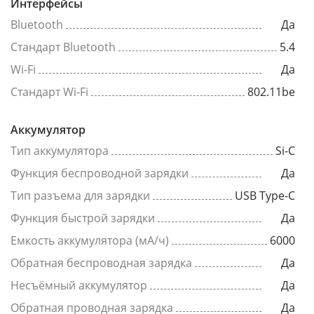
Интерфейсы
Bluetooth
Да
Стандарт Bluetooth
5.4
Wi-Fi
Да
Стандарт Wi-Fi
802.11be
Аккумулятор
Тип аккумулятора
Si-C
Функция беспроводной зарядки
Да
Тип разъема для зарядки
USB Type-C
Функция быстрой зарядки
Да
Емкость аккумулятора (мА/ч)
6000
Обратная беспроводная зарядка
Да
Несъёмный аккумулятор
Да
Обратная проводная зарядка
Да