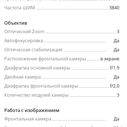
Частота ШИМ
3840
Объектив
Оптический Zoom
3
Автофокусировка
Да
Оптическая стабилизация
Да
Расположение фронтальной камеры
в экране
Диафрагма основной камеры
f/1.9
Двойная камера
Да
Диафрагма фронтальной камеры
f/2.0
Количество модулей камеры
3
Работа с изображением
Фронтальная камера
Да