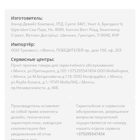
Изготовитель:
Хонор Девайс Компани, ЛТД. Суите 3401, Унит A, Буилдинг 6,
Шум Ыип Скы Парк, Но. 8089, Хонгли Вест Роад, Xиангмиху
Стреет, Футиан Дистрицт, Шенжен, Гуангдон, 518040, КНР
Импортёр:
ООО Триовист, г.Минск, ПОБЕДИТЕЛЕЙ пр., дом 100, оф. 203
Сервисные центры:
Пункт приема товара для гарантийного обслуживания:
г.Минск, ул.Притыцкого, д.105 +375295547454 ООО Мобайлрем,
г.Минск, ул.М.Богдановича д.118; ООО Кенфордбел, г.Минск,
ул.Якуба Коласа, д.1; ЧТУП МобиЛАБ, г.Минск,
пр.Независимости, д. 46Б
Производитель оставляет
Гарантийное и сервисное
за собой право изменять
обслуживание, разрешение
дизайн, технические
вопросов покупателей
характеристики, заводскую
осуществляется по номеру
комплектацию без
нашего отдела сервиса
уведомления об этом
+375295547454
продавца или