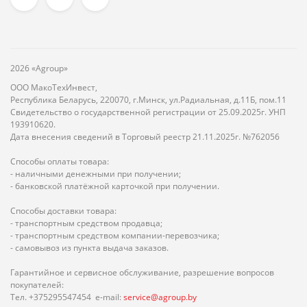
2026 «Agroup»
ООО МакоТехИнвест,
Республика Беларусь, 220070, г.Минск, ул.Радиальная, д.11Б, пом.11
Свидетельство о государственной регистрации от 25.09.2025г. УНП
193910620.
Дата внесения сведений в Торговый реестр 21.11.2025г. №762056
Способы оплаты товара:
- наличными денежными при получении;
- банковской платёжной карточкой при получении.
Способы доставки товара:
- транспортным средством продавца;
- транспортным средством компании-перевозчика;
- самовывоз из пункта выдача заказов.
Гарантийное и сервисное обслуживание, разрешение вопросов
покупателей:
Тел. +375295547454 e-mail:
service@agroup.by