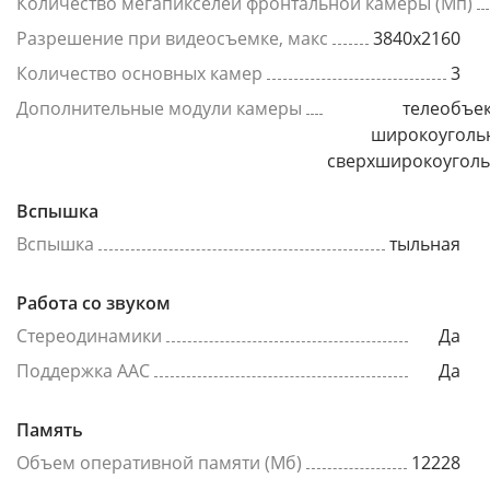
Количество мегапикселей фронтальной камеры (Мп)
Разрешение при видеосъемке, макс
3840x2160
Количество основных камер
3
Дополнительные модули камеры
телеобъек
широкоуголь
сверхширокоугол
Вспышка
Вспышка
тыльная
Работа со звуком
Стереодинамики
Да
Поддержка AAC
Да
Память
Объем оперативной памяти (Мб)
12228