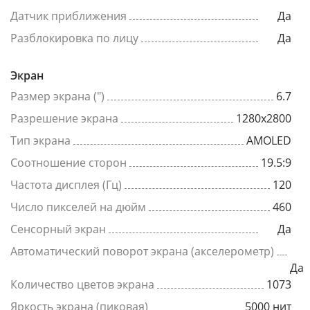
Датчик приближения
Да
Разблокировка по лицу
Да
Экран
Размер экрана (")
6.7
Разрешение экрана
1280x2800
Тип экрана
AMOLED
Соотношение сторон
19.5:9
Частота дисплея (Гц)
120
Число пикселей на дюйм
460
Сенсорный экран
Да
Автоматический поворот экрана (акселерометр)
Да
Количество цветов экрана
1073
Яркость экрана (пиковая)
5000 нит