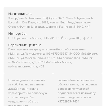
Изготовитель:
Хонор Девайс Компани, ЛТД. Суите 3401, Унит A, Буилдинг 6,
Шум Ыип Скы Парк, Но. 8089, Хонгли Вест Роад, Xиангмиху
Стреет, Футиан Дистрицт, Шенжен, Гуангдон, 518040, КНР
Импортёр:
ООО Триовист, г.Минск, ПОБЕДИТЕЛЕЙ пр., дом 100, оф. 203
Сервисные центры:
Пункт приема товара для гарантийного обслуживания:
г.Минск, ул.Притыцкого, д.105 +375295547454 ООО Мобайлрем,
г.Минск, ул.М.Богдановича д.118; ООО Кенфордбел, г.Минск,
ул.Якуба Коласа, д.1; ЧТУП МобиЛАБ, г.Минск,
пр.Независимости, д. 46Б
Производитель оставляет
Гарантийное и сервисное
за собой право изменять
обслуживание, разрешение
дизайн, технические
вопросов покупателей
характеристики, заводскую
осуществляется по номеру
комплектацию без
нашего отдела сервиса
уведомления об этом
+375295547454
продавца или