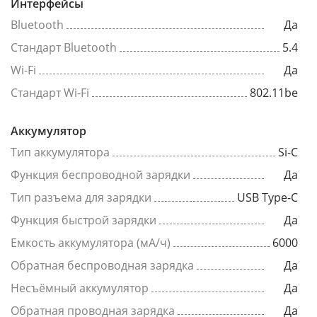
Интерфейсы
Bluetooth
Да
Стандарт Bluetooth
5.4
Wi-Fi
Да
Стандарт Wi-Fi
802.11be
Аккумулятор
Тип аккумулятора
Si-C
Функция беспроводной зарядки
Да
Тип разъема для зарядки
USB Type-C
Функция быстрой зарядки
Да
Емкость аккумулятора (мА/ч)
6000
Обратная беспроводная зарядка
Да
Несъёмный аккумулятор
Да
Обратная проводная зарядка
Да