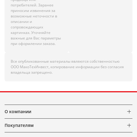
потребителей. Заранее
приносим извинения за
возможные неточности в
описании и
сопровождающих
картинках. Уточняйте
важные для Вас параметры
при оформлении заказа.
Все опубликованные материалы являются собственностью
ООО МакоТехИнвест, копирование информации без согласия
владельца запрещено.
О компании
Покупателям