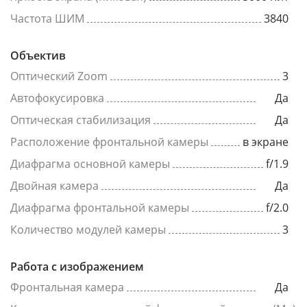
Частота ШИМ
3840
Объектив
Оптический Zoom
3
Автофокусировка
Да
Оптическая стабилизация
Да
Расположение фронтальной камеры
в экране
Диафрагма основной камеры
f/1.9
Двойная камера
Да
Диафрагма фронтальной камеры
f/2.0
Количество модулей камеры
3
Работа с изображением
Фронтальная камера
Да