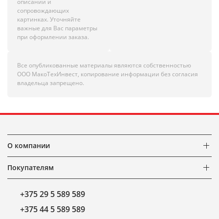
описании и
сопровождающих
картинках. Уточняйте
важные для Вас параметры
при оформлении заказа.
Все опубликованные материалы являются собственностью
ООО МакоТехИнвест, копирование информации без согласия
владельца запрещено.
О компании
Покупателям
+375 29 5 589 589
+375 44 5 589 589