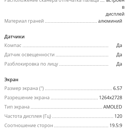
Расположение сканера отпечатка пальца
встроен
в
дисплей
Материал граней
алюминий
Датчики
Компас
Да
Датчик освещенности
Да
Разблокировка по лицу
Да
Экран
Размер экрана (")
6.57
Разрешение экрана
1264x2728
Тип экрана
AMOLED
Частота дисплея (Гц)
120
Соотношение сторон
19.5:9