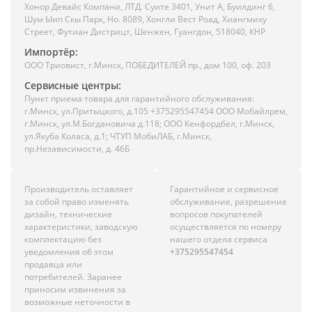
Хонор Девайс Компани, ЛТД. Суите 3401, Унит A, Буилдинг 6,
Шум Ыип Скы Парк, Но. 8089, Хонгли Вест Роад, Xиангмиху
Стреет, Футиан Дистрицт, Шенжен, Гуангдон, 518040, КНР
Импортёр:
ООО Триовист, г.Минск, ПОБЕДИТЕЛЕЙ пр., дом 100, оф. 203
Сервисные центры:
Пункт приема товара для гарантийного обслуживания:
г.Минск, ул.Притыцкого, д.105 +375295547454 ООО Мобайлрем,
г.Минск, ул.М.Богдановича д.118; ООО Кенфордбел, г.Минск,
ул.Якуба Коласа, д.1; ЧТУП МобиЛАБ, г.Минск,
пр.Независимости, д. 46Б
Производитель оставляет
Гарантийное и сервисное
за собой право изменять
обслуживание, разрешение
дизайн, технические
вопросов покупателей
характеристики, заводскую
осуществляется по номеру
комплектацию без
нашего отдела сервиса
уведомления об этом
+375295547454
продавца или
потребителей. Заранее
приносим извинения за
возможные неточности в