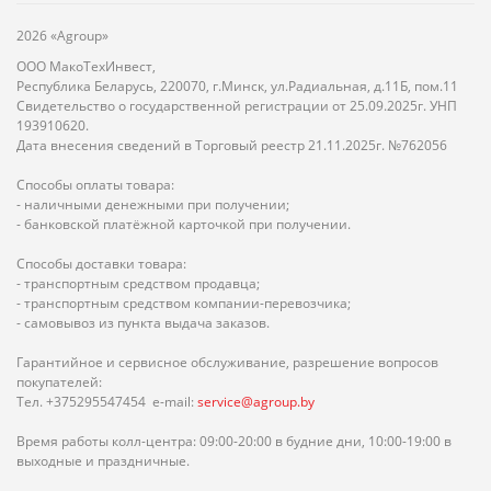
2026 «Agroup»
ООО МакоТехИнвест,
Республика Беларусь, 220070, г.Минск, ул.Радиальная, д.11Б, пом.11
Свидетельство о государственной регистрации от 25.09.2025г. УНП
193910620.
Дата внесения сведений в Торговый реестр 21.11.2025г. №762056
Способы оплаты товара:
- наличными денежными при получении;
- банковской платёжной карточкой при получении.
Способы доставки товара:
- транспортным средством продавца;
- транспортным средством компании-перевозчика;
- самовывоз из пункта выдача заказов.
Гарантийное и сервисное обслуживание, разрешение вопросов
покупателей:
Тел. +375295547454 e-mail:
service@agroup.by
Время работы колл-центра: 09:00-20:00 в будние дни, 10:00-19:00 в
выходные и праздничные.