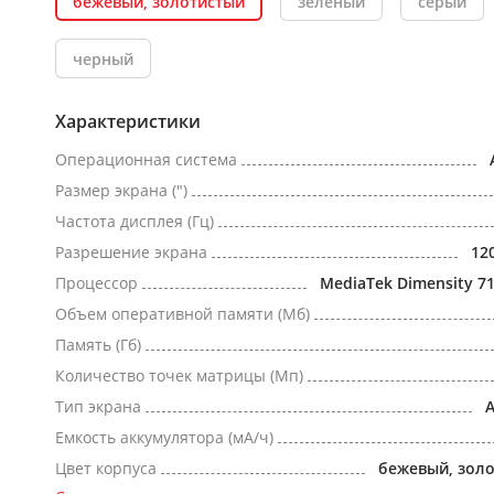
бежевый, золотистый
зеленый
серый
черный
Характеристики
Операционная система
Размер экрана (")
Частота дисплея (Гц)
Разрешение экрана
12
Процессор
MediaTek Dimensity 71
Объем оперативной памяти (Мб)
Память (Гб)
Количество точек матрицы (Мп)
Тип экрана
Емкость аккумулятора (мА/ч)
Цвет корпуса
бежевый, зол