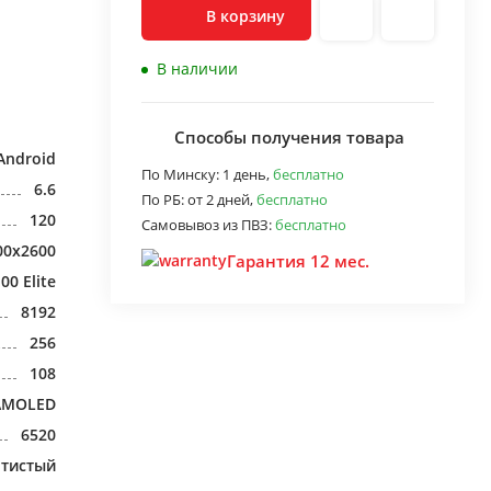
В корзину
В наличии
Способы получения товара
Android
По Минску:
1 день,
бесплатно
6.6
По РБ:
от 2 дней,
бесплатно
120
Самовывоз из ПВЗ:
бесплатно
00x2600
Гарантия 12 мес.
00 Elite
8192
256
108
AMOLED
6520
отистый