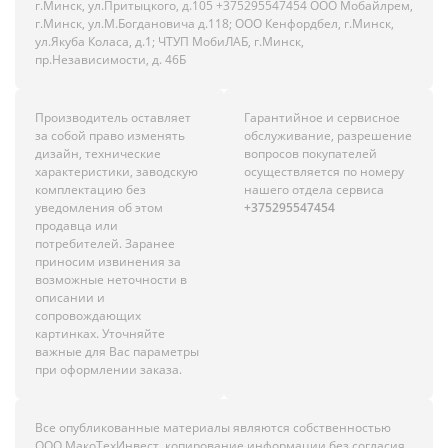
г.Минск, ул.Притыцкого, д.105 +375295547454 ООО Мобайлрем,
г.Минск, ул.М.Богдановича д.118; ООО Кенфордбел, г.Минск,
ул.Якуба Коласа, д.1; ЧТУП МобиЛАБ, г.Минск,
пр.Независимости, д. 46Б
Производитель оставляет
Гарантийное и сервисное
за собой право изменять
обслуживание, разрешение
дизайн, технические
вопросов покупателей
характеристики, заводскую
осуществляется по номеру
комплектацию без
нашего отдела сервиса
уведомления об этом
+375295547454
продавца или
потребителей. Заранее
приносим извинения за
возможные неточности в
описании и
сопровождающих
картинках. Уточняйте
важные для Вас параметры
при оформлении заказа.
Все опубликованные материалы являются собственностью
ООО МакоТехИнвест, копирование информации без согласия