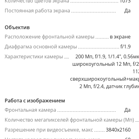
Количество цветов экрана
1073
Постоянная работа экрана
Да
Объектив
Расположение фронтальной камеры
в экране
Диафрагма основной камеры
f/1.9
Характеристики камеры
200 Мп, f/1.9, 1/1.4", 0.56м
широкоугольный 12 Мп, f/2
11
сверхширокоугольный+мак
2 Мп, f/2.4, датчик глуб
Работа с изображением
Фронтальная камера
Да
Количество мегапикселей фронтальной камеры (Мп)
Разрешение при видеосъемке, макс
3840x2160