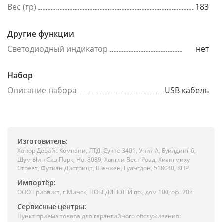
Вес (гр)
183
Другие функции
Светодиодный индикатор
нет
Набор
Описание набора
USB кабель
Изготовитель:
Хонор Девайс Компани, ЛТД. Суите 3401, Унит A, Буилдинг 6,
Шум Ыип Скы Парк, Но. 8089, Хонгли Вест Роад, Xиангмиху
Стреет, Футиан Дистрицт, Шенжен, Гуангдон, 518040, КНР
Импортёр:
ООО Триовист, г.Минск, ПОБЕДИТЕЛЕЙ пр., дом 100, оф. 203
Сервисные центры:
Пункт приема товара для гарантийного обслуживания: