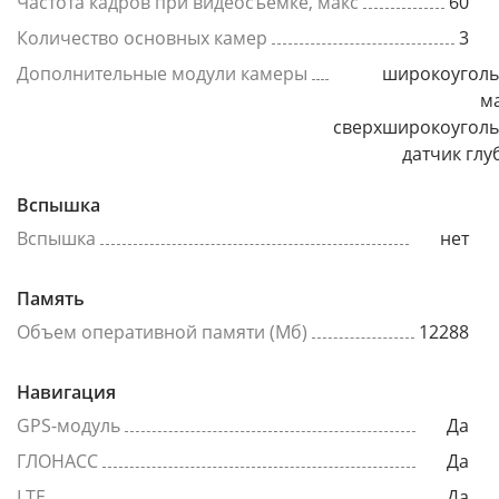
Частота кадров при видеосъемке, макс
60
Количество основных камер
3
Дополнительные модули камеры
широкоуголь
м
сверхширокоуголь
датчик гл
Вспышка
Вспышка
нет
Память
Объем оперативной памяти (Мб)
12288
Навигация
GPS-модуль
Да
ГЛОНАСС
Да
LTE
Да