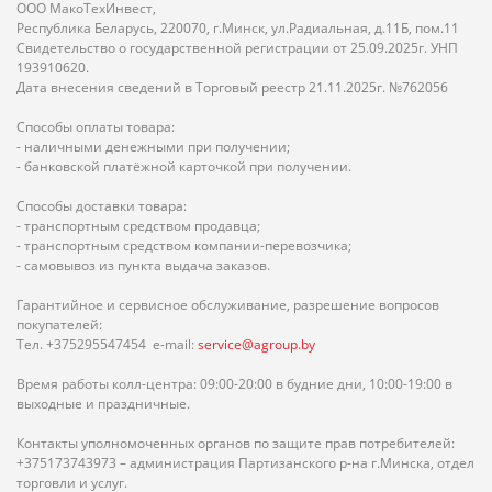
ООО МакоТехИнвест,
Республика Беларусь, 220070, г.Минск, ул.Радиальная, д.11Б, пом.11
Свидетельство о государственной регистрации от 25.09.2025г. УНП
193910620.
Дата внесения сведений в Торговый реестр 21.11.2025г. №762056
Способы оплаты товара:
- наличными денежными при получении;
- банковской платёжной карточкой при получении.
Способы доставки товара:
- транспортным средством продавца;
- транспортным средством компании-перевозчика;
- самовывоз из пункта выдача заказов.
Гарантийное и сервисное обслуживание, разрешение вопросов
покупателей:
Тел. +375295547454 e-mail:
service@agroup.by
Время работы колл-центра: 09:00-20:00 в будние дни, 10:00-19:00 в
выходные и праздничные.
Контакты уполномоченных органов по защите прав потребителей:
+375173743973 – администрация Партизанского р-на г.Минска, отдел
торговли и услуг.