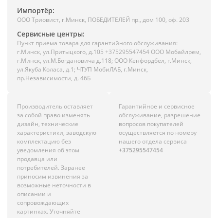
Импортёр:
ООО Триовист, г.Минск, ПОБЕДИТЕЛЕЙ пр., дом 100, оф. 203
Сервисные центры:
Пункт приема товара для гарантийного обслуживания:
г.Минск, ул.Притыцкого, д.105 +375295547454 ООО Мобайлрем,
г.Минск, ул.М.Богдановича д.118; ООО Кенфордбел, г.Минск,
ул.Якуба Коласа, д.1; ЧТУП МобиЛАБ, г.Минск,
пр.Независимости, д. 46Б
Производитель оставляет
Гарантийное и сервисное
за собой право изменять
обслуживание, разрешение
дизайн, технические
вопросов покупателей
характеристики, заводскую
осуществляется по номеру
комплектацию без
нашего отдела сервиса
уведомления об этом
+375295547454
продавца или
потребителей. Заранее
приносим извинения за
возможные неточности в
описании и
сопровождающих
картинках. Уточняйте