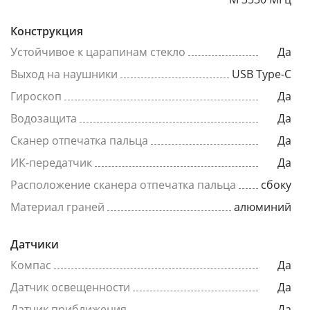
Конструкция
Устойчивое к царапинам стекло
Да
Выход на наушники
USB Type-C
Гироскоп
Да
Водозащита
Да
Сканер отпечатка пальца
Да
ИК-передатчик
Да
Расположение сканера отпечатка пальца
сбоку
Материал граней
алюминий
Датчики
Компас
Да
Датчик освещенности
Да
Датчик приближения
Да