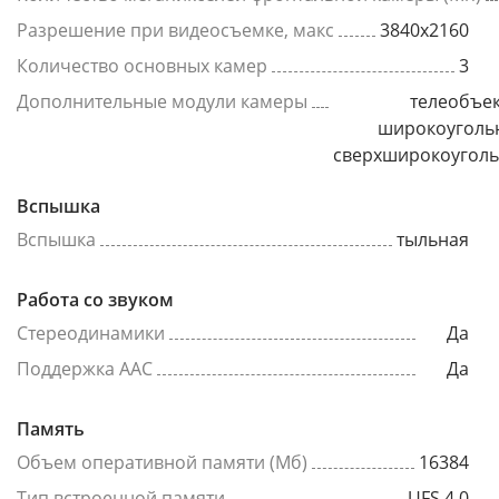
Разрешение при видеосъемке, макс
3840x2160
Количество основных камер
3
Дополнительные модули камеры
телеобъек
широкоуголь
сверхширокоугол
Вспышка
Вспышка
тыльная
Работа со звуком
Стереодинамики
Да
Поддержка AAC
Да
Память
Объем оперативной памяти (Мб)
16384
Тип встроенной памяти
UFS 4.0