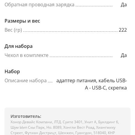
Обратная проводная зарядка
Да
Размеры и вес
Вес (гр)
222
Для набора
Чехол в комплекте
Да
Набор
Описание набора
адаптер питания, кабель USB-
A - USB-C, скрепка
Изготовитель:
Хонор Девайс Компани, ЛТД. Суите 3401, Унит A, Буилдинг 6,
Шум Ыип Скы Парк, Но. 8089, Хонгли Вест Роад, Xиангмиху
Стреет, Футиан Дистрицт, Шенжен, Гуангдон, 518040, КНР