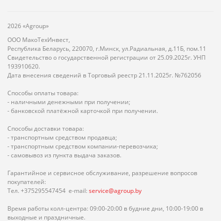
2026 «Agroup»
ООО МакоТехИнвест,
Республика Беларусь, 220070, г.Минск, ул.Радиальная, д.11Б, пом.11
Свидетельство о государственной регистрации от 25.09.2025г. УНП
193910620.
Дата внесения сведений в Торговый реестр 21.11.2025г. №762056
Способы оплаты товара:
- наличными денежными при получении;
- банковской платёжной карточкой при получении.
Способы доставки товара:
- транспортным средством продавца;
- транспортным средством компании-перевозчика;
- самовывоз из пункта выдача заказов.
Гарантийное и сервисное обслуживание, разрешение вопросов
покупателей:
Тел. +375295547454 e-mail:
service@agroup.by
Время работы колл-центра: 09:00-20:00 в будние дни, 10:00-19:00 в
выходные и праздничные.