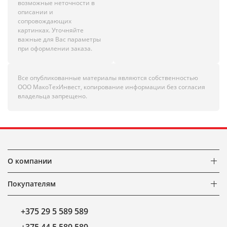
возможные неточности в
описании и
сопровождающих
картинках. Уточняйте
важные для Вас параметры
при оформлении заказа.
Все опубликованные материалы являются собственностью
ООО МакоТехИнвест, копирование информации без согласия
владельца запрещено.
О компании
Покупателям
+375 29 5 589 589