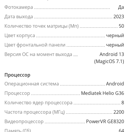
Фотокамера
Да
Дата выхода
2023
Количество точек матрицы (Мп)
50
Цвет корпуса
черный
Цвет фронтальной панели
черный
Версия ОС на момент выхода
Android 13
(MagicOS 7.1)
Процессор
Операционная система
Android
Процессор
Mediatek Helio G36
Количество ядер процессора
8
Частота процессора (МГц)
2200
Видеопроцессор
PowerVR GE8320
Память (Гб)
64