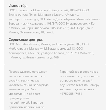
Импортёр:
ООО Триовист, г.Минск, пр.Победителей, 100-203; ООО
БизнесАкила-Плюс, Минская область, г.Мядель,
ул.Шаранговича, д.2; ООО АйТи Дистрибуция, Минский район,
Боровлянский сельсовет, 103/3-7; ООО Электросервис и Ко,
г.Минск, ул.Чернышевского, 10А, к.412АЗ; ООО Нереида, г.
Минск, Ольшевского, 10, пом.7;
Сервисные центры:
ООО МакоТехИнвест, Минск, ул. Притыцкого, 105; ООО
Мобайлрем, г.Минск, ул.М.Богдановича д.118; ООО
Кенфордбел, г.Минск, ул.Якуба Коласа, д.1; ЧТУП МобиЛАБ,
г.Минск, пр.Независимости, д. 46Б
Производитель оставляет
Гарантийное и сервисное
за собой право изменять
обслуживание, разрешение
дизайн, технические
вопросов покупателей
характеристики, заводскую
осуществляется по номеру
комплектацию без
нашего отдела сервиса
уведомления об этом
+375295547454
продавца или
потребителей. Заранее
приносим извинения за