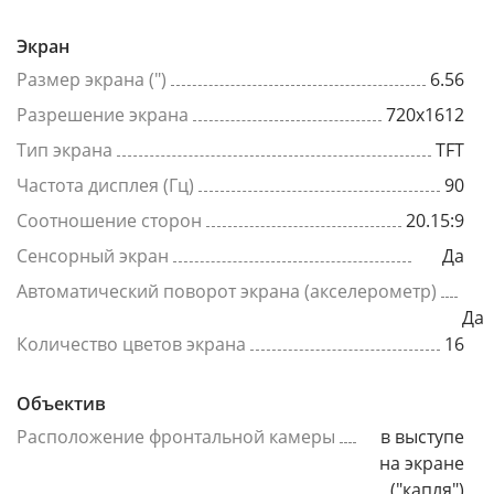
Экран
Размер экрана (")
6.56
Разрешение экрана
720x1612
Тип экрана
TFT
Частота дисплея (Гц)
90
Соотношение сторон
20.15:9
Сенсорный экран
Да
Автоматический поворот экрана (акселерометр)
Да
Количество цветов экрана
16
Объектив
Расположение фронтальной камеры
в выступе
на экране
("капля")