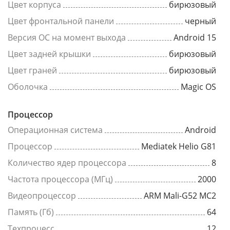
Цвет корпуса
бирюзовый
Цвет фронтальной панели
черный
Версия ОС на момент выхода
Android 15
Цвет задней крышки
бирюзовый
Цвет граней
бирюзовый
Оболочка
Magic OS
Процессор
Операционная система
Android
Процессор
Mediatek Helio G81
Количество ядер процессора
8
Частота процессора (МГц)
2000
Видеопроцессор
ARM Mali-G52 MC2
Память (Гб)
64
Техпроцесс
12