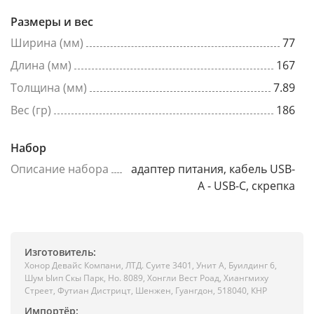
Размеры и вес
Ширина (мм)
77
Длина (мм)
167
Толщина (мм)
7.89
Вес (гр)
186
Набор
Описание набора
адаптер питания, кабель USB-
A - USB-C, скрепка
Изготовитель:
Хонор Девайс Компани, ЛТД. Суите 3401, Унит A, Буилдинг 6,
Шум Ыип Скы Парк, Но. 8089, Хонгли Вест Роад, Xиангмиху
Стреет, Футиан Дистрицт, Шенжен, Гуангдон, 518040, КНР
Импортёр: